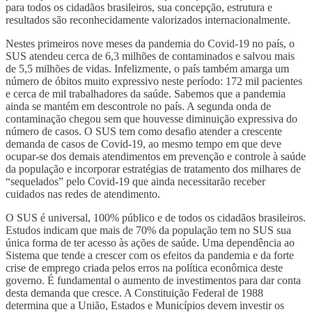
para todos os cidadãos brasileiros, sua concepção, estrutura e
resultados são reconhecidamente valorizados internacionalmente.
Nestes primeiros nove meses da pandemia do Covid-19 no país, o
SUS atendeu cerca de 6,3 milhões de contaminados e salvou mais
de 5,5 milhões de vidas. Infelizmente, o país também amarga um
número de óbitos muito expressivo neste período: 172 mil pacientes
e cerca de mil trabalhadores da saúde. Sabemos que a pandemia
ainda se mantém em descontrole no país. A segunda onda de
contaminação chegou sem que houvesse diminuição expressiva do
número de casos. O SUS tem como desafio atender a crescente
demanda de casos de Covid-19, ao mesmo tempo em que deve
ocupar-se dos demais atendimentos em prevenção e controle à saúde
da população e incorporar estratégias de tratamento dos milhares de
“sequelados” pelo Covid-19 que ainda necessitarão receber
cuidados nas redes de atendimento.
O SUS é universal, 100% público e de todos os cidadãos brasileiros.
Estudos indicam que mais de 70% da população tem no SUS sua
única forma de ter acesso às ações de saúde. Uma dependência ao
Sistema que tende a crescer com os efeitos da pandemia e da forte
crise de emprego criada pelos erros na política econômica deste
governo. É fundamental o aumento de investimentos para dar conta
desta demanda que cresce. A Constituição Federal de 1988
determina que a União, Estados e Municípios devem investir os