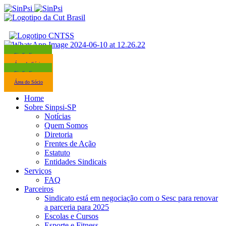
Sindicalize-se
Área do Sócio
Sindicalize-se
Área do Sócio
Home
Sobre Sinpsi-SP
Notícias
Quem Somos
Diretoria
Frentes de Ação
Estatuto
Entidades Sindicais
Serviços
FAQ
Parceiros
Sindicato está em negociação com o Sesc para renovar
a parceria para 2025
Escolas e Cursos
Esporte e Fitness