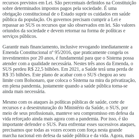
recursos previstos em Lei. São percentuais definidos na Constituição
sobre determinados impostos pagos pela sociedade. É uma
obrigação constitucional de o Estado suprir os cuidados em saúde
pública da população. Os governos precisam cumprir a Lei e
repassar ao SUS os recursos que são observados em lei. São valores
oriundos da sociedade e devem retornar na forma de políticas e
serviços públicos.
Garantir mais financiamento, inclusive revogando imediatamente a
Emenda Constitucional nº 95/2016, que praticamente congela os
investimentos por 20 anos, é fundamental para que o Sistema possa
atender com a qualidade necessária. Nestes três anos da Emenda, o
SUS perdeu R$ 22,5 bilhões. Em 2021, a Saúde terá uma perda de
R$ 35 bilhões. Este plano de acabar com o SUS chegou ao seu
limite com Bolsonaro, que coloca o Sistema na mira da privatização,
em plena pandemia, justamente quando a saúde pública torna-se
ainda mais necessária.
Mesmo com os ataques às políticas públicas de saúde, corte de
recursos e a desestruturação do Ministério da Saúde, o SUS, por
meio de seus profissionais, manteve seu compromisso em defesa da
vida reforçado ainda mais agora com a pandemia. Por isso, é tão
importante defender o SUS. Para enfrentar esses sucessivos ataques,
precisamos que todas as vozes ecoem com força nesta grande
marcha nacional em defesa da saúde pública e da vida. Agora, mais