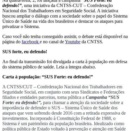
Na quarta-feira, 2, foi lançada a campanha
“SUS Forte: eu
defendo!”
, uma iniciativa da CNTSS-CUT – Confederação
Nacional dos Trabalhadores em Seguridade Social. A iniciativa
buscou ampliar o diálogo com a sociedade sobre o papel do Sistema
Único de Saúde na vida dos brasileiros e destacar os ataques para
privatizar o Sistema.
Caso você não tenha conseguido assistir, o debate está disponível na
página do
facebook
e no canal de
Youtube
da CNTSS.
SUS forte, eu defendo!
Ao final da transmissão foi divulgada a carta à população em defesa
do sistema público de saúde. Leia a íntegra abaixo.
Carta à população: “SUS Forte: eu defendo!”
A CNTSS/CUT – Confederação Nacional dos Trabalhadores em
Seguridade Social, em conjunto com seus Sindicatos e Federações
filiados e entidades parceiras, torna pública a
Campanha “SUS
Forte: eu defendo!”,
para chamar a atenção da sociedade sobre a
importância de defender o SUS – Sistema Único de Saúde dos
ataques que vem sofrendo desde 2016 com a retirada expressiva de
investimentos. Incorporado à Constituição Federal de 1988, o
Sistema é um patrimônio da população brasileira. Idealizado como
política pública de Estado voltado à prevenção e atenção em Saúde