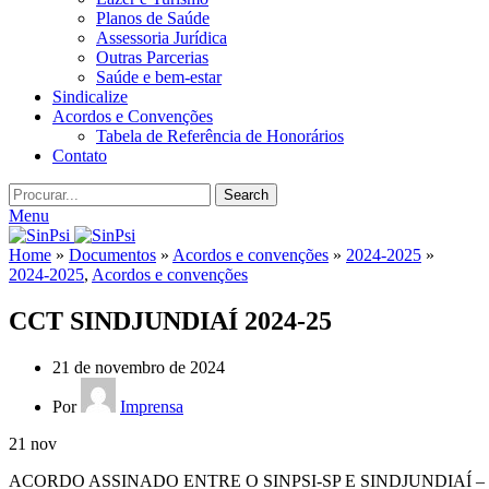
Planos de Saúde
Assessoria Jurídica
Outras Parcerias
Saúde e bem-estar
Sindicalize
Acordos e Convenções
Tabela de Referência de Honorários
Contato
Search
Menu
Home
»
Documentos
»
Acordos e convenções
»
2024-2025
»
2024-2025
,
Acordos e convenções
CCT SINDJUNDIAÍ 2024-25
21 de novembro de 2024
Por
Imprensa
21
nov
ACORDO ASSINADO ENTRE O SINPSI-SP E SINDJUNDIAÍ – Sindicato