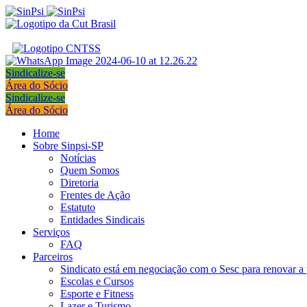
Sindicalize-se
Área do Sócio
Sindicalize-se
Área do Sócio
Home
Sobre Sinpsi-SP
Notícias
Quem Somos
Diretoria
Frentes de Ação
Estatuto
Entidades Sindicais
Serviços
FAQ
Parceiros
Sindicato está em negociação com o Sesc para renovar a 
Escolas e Cursos
Esporte e Fitness
Lazer e Turismo