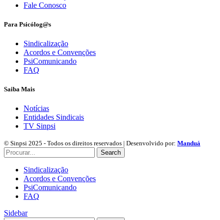
Fale Conosco
Para Psicólog@s
Sindicalização
Acordos e Convenções
PsiComunicando
FAQ
Saiba Mais
Notícias
Entidades Sindicais
TV Sinpsi
© Sinpsi 2025 - Todos os direitos reservados | Desenvolvido por:
Manduá
Search
Sindicalização
Acordos e Convenções
PsiComunicando
FAQ
Sidebar