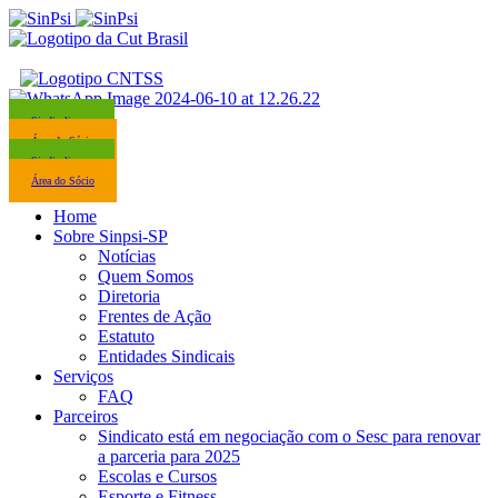
Sindicalize-se
Área do Sócio
Sindicalize-se
Área do Sócio
Home
Sobre Sinpsi-SP
Notícias
Quem Somos
Diretoria
Frentes de Ação
Estatuto
Entidades Sindicais
Serviços
FAQ
Parceiros
Sindicato está em negociação com o Sesc para renovar
a parceria para 2025
Escolas e Cursos
Esporte e Fitness