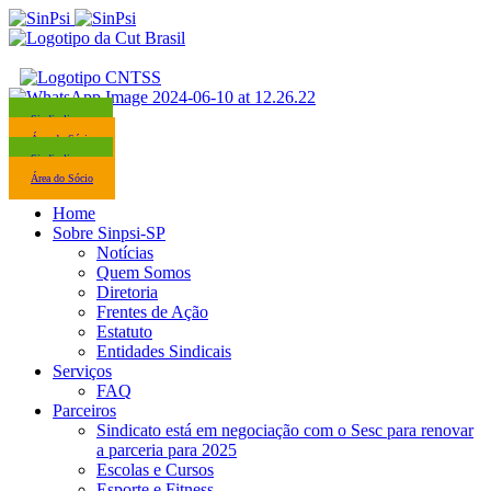
Sindicalize-se
Área do Sócio
Sindicalize-se
Área do Sócio
Home
Sobre Sinpsi-SP
Notícias
Quem Somos
Diretoria
Frentes de Ação
Estatuto
Entidades Sindicais
Serviços
FAQ
Parceiros
Sindicato está em negociação com o Sesc para renovar
a parceria para 2025
Escolas e Cursos
Esporte e Fitness