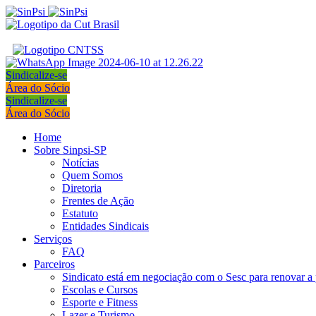
Sindicalize-se
Área do Sócio
Sindicalize-se
Área do Sócio
Home
Sobre Sinpsi-SP
Notícias
Quem Somos
Diretoria
Frentes de Ação
Estatuto
Entidades Sindicais
Serviços
FAQ
Parceiros
Sindicato está em negociação com o Sesc para renovar a 
Escolas e Cursos
Esporte e Fitness
Lazer e Turismo