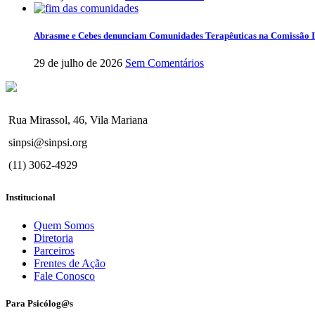
Abrasme e Cebes denunciam Comunidades Terapêuticas na Comissão I
29 de julho de 2026
Sem Comentários
Rua Mirassol, 46, Vila Mariana
sinpsi@sinpsi.org
(11) 3062-4929
Institucional
Quem Somos
Diretoria
Parceiros
Frentes de Ação
Fale Conosco
Para Psicólog@s