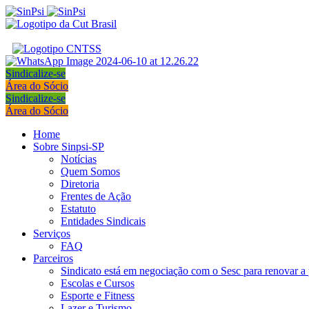
Sindicalize-se
Área do Sócio
Sindicalize-se
Área do Sócio
Home
Sobre Sinpsi-SP
Notícias
Quem Somos
Diretoria
Frentes de Ação
Estatuto
Entidades Sindicais
Serviços
FAQ
Parceiros
Sindicato está em negociação com o Sesc para renovar a 
Escolas e Cursos
Esporte e Fitness
Lazer e Turismo