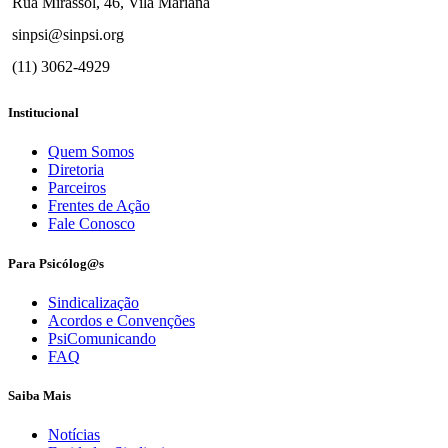
Rua Mirassol, 46, Vila Mariana
sinpsi@sinpsi.org
(11) 3062-4929
Institucional
Quem Somos
Diretoria
Parceiros
Frentes de Ação
Fale Conosco
Para Psicólog@s
Sindicalização
Acordos e Convenções
PsiComunicando
FAQ
Saiba Mais
Notícias