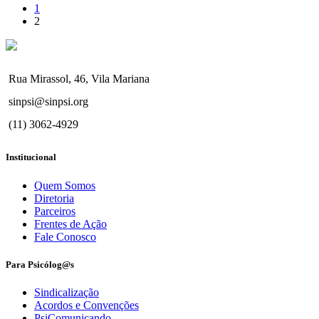
1
2
Rua Mirassol, 46, Vila Mariana
sinpsi@sinpsi.org
(11) 3062-4929
Institucional
Quem Somos
Diretoria
Parceiros
Frentes de Ação
Fale Conosco
Para Psicólog@s
Sindicalização
Acordos e Convenções
PsiComunicando