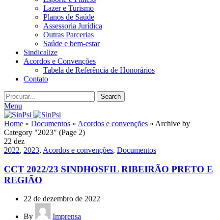
Lazer e Turismo
Planos de Saúde
Assessoria Jurídica
Outras Parcerias
Saúde e bem-estar
Sindicalize
Acordos e Convenções
Tabela de Referência de Honorários
Contato
Search
Menu
Home
»
Documentos
»
Acordos e convenções
»
Archive by
Category "2023"
(Page 2)
22
dez
2022
,
2023
,
Acordos e convenções
,
Documentos
CCT 2022/23 SINDHOSFIL RIBEIRÃO PRETO E
REGIÃO
22 de dezembro de 2022
By
Imprensa