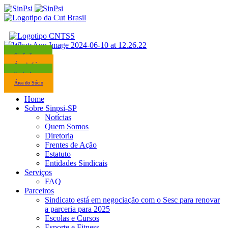
Sindicalize-se
Área do Sócio
Sindicalize-se
Área do Sócio
Home
Sobre Sinpsi-SP
Notícias
Quem Somos
Diretoria
Frentes de Ação
Estatuto
Entidades Sindicais
Serviços
FAQ
Parceiros
Sindicato está em negociação com o Sesc para renovar
a parceria para 2025
Escolas e Cursos
Esporte e Fitness