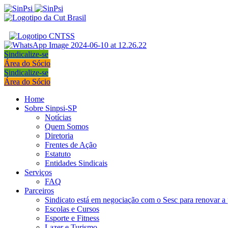
Sindicalize-se
Área do Sócio
Sindicalize-se
Área do Sócio
Home
Sobre Sinpsi-SP
Notícias
Quem Somos
Diretoria
Frentes de Ação
Estatuto
Entidades Sindicais
Serviços
FAQ
Parceiros
Sindicato está em negociação com o Sesc para renovar a 
Escolas e Cursos
Esporte e Fitness
Lazer e Turismo