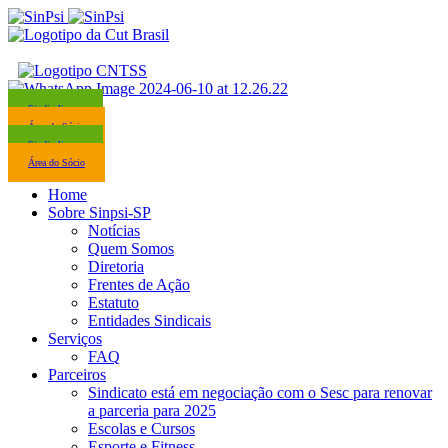
Sindicalize-se
Área do Sócio
Sindicalize-se
Área do Sócio
Home
Sobre Sinpsi-SP
Notícias
Quem Somos
Diretoria
Frentes de Ação
Estatuto
Entidades Sindicais
Serviços
FAQ
Parceiros
Sindicato está em negociação com o Sesc para renovar
a parceria para 2025
Escolas e Cursos
Esporte e Fitness