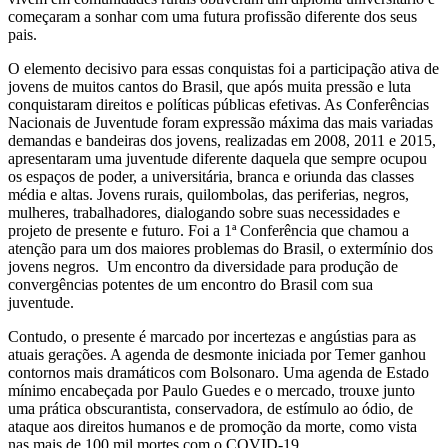
começaram a sonhar com uma futura profissão diferente dos seus
pais.
O elemento decisivo para essas conquistas foi a participação ativa de
jovens de muitos cantos do Brasil, que após muita pressão e luta
conquistaram direitos e políticas públicas efetivas. As Conferências
Nacionais de Juventude foram expressão máxima das mais variadas
demandas e bandeiras dos jovens, realizadas em 2008, 2011 e 2015,
apresentaram uma juventude diferente daquela que sempre ocupou
os espaços de poder, a universitária, branca e oriunda das classes
média e altas. Jovens rurais, quilombolas, das periferias, negros,
mulheres, trabalhadores, dialogando sobre suas necessidades e
projeto de presente e futuro. Foi a 1ª Conferência que chamou a
atenção para um dos maiores problemas do Brasil, o extermínio dos
jovens negros. Um encontro da diversidade para produção de
convergências potentes de um encontro do Brasil com sua
juventude.
Contudo, o presente é marcado por incertezas e angústias para as
atuais gerações. A agenda de desmonte iniciada por Temer ganhou
contornos mais dramáticos com Bolsonaro. Uma agenda de Estado
mínimo encabeçada por Paulo Guedes e o mercado, trouxe junto
uma prática obscurantista, conservadora, de estímulo ao ódio, de
ataque aos direitos humanos e de promoção da morte, como vista
nas mais de 100 mil mortes com o COVID-19.