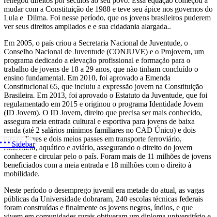
renegou direitos por séculos ao seu povo. Essa equação começou a
mudar com a Constituição de 1988 e teve seu ápice nos governos do
Lula e Dilma. Foi nesse período, que os jovens brasileiros puderem
ver seus direitos ampliados e e sua cidadania alargada..
Em 2005, o país criou a Secretaria Nacional de Juventude, o
Conselho Nacional de Juventude (CONJUVE) e o Projovem, um
programa dedicado a elevação profissional e formação para o
trabalho de jovens de 18 a 29 anos, que não tinham concluído o
ensino fundamental. Em 2010, foi aprovado a Emenda
Constitucional 65, que incluiu a expressão jovem na Constituição
Brasileira. Em 2013, foi aprovado o Estatuto da Juventude, que foi
regulamentado em 2015 e originou o programa Identidade Jovem
(ID Jovem). O ID Jovem, direito que precisa ser mais conhecido,
assegura meia entrada cultural e esportiva para jovens de baixa
renda (até 2 salários mínimos familiares no CAD Único) e dois
passes livres e dois meios passes em transporte ferroviário,
Sidebar
rodoviário, aquático e aviário, assegurando o direito do jovem
conhecer e circular pelo o país. Foram mais de 11 milhões de jovens
beneficiados com a meia entrada e 18 milhões com o direito à
mobilidade.
Neste período o desemprego juvenil era metade do atual, as vagas
públicas da Universidade dobraram, 240 escolas técnicas federais
foram construídas e finalmente os jovens negros, índios, e que
vivem em comunidades rurais obtiveram um diploma universitário e