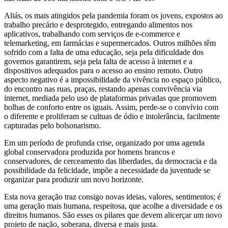
Aliás, os mais atingidos pela pandemia foram os jovens, expostos ao
trabalho precário e desprotegido, entregando alimentos nos
aplicativos, trabalhando com serviços de e-commerce e
telemarketing, em farmácias e supermercados. Outros milhões têm
sofrido com a falta de uma educação, seja pela dificuldade dos
governos garantirem, seja pela falta de acesso à internet e a
dispositivos adequados para o acesso ao ensino remoto. Outro
aspecto negativo é a impossibilidade da vivência no espaço público,
do encontro nas ruas, praças, restando apenas convivência via
internet, mediada pelo uso de plataformas privadas que promovem
bolhas de conforto entre os iguais. Assim, perde-se o convívio com
o diferente e proliferam se cultuas de ódio e intolerância, facilmente
capturadas pelo bolsonarismo.
Em um período de profunda crise, organizado por uma agenda
global conservadora produzida por homens brancos e
conservadores, de cerceamento das liberdades, da democracia e da
possibilidade da felicidade, impõe a necessidade da juventude se
organizar para produzir um novo horizonte.
Esta nova geração traz consigo novas ideias, valores, sentimentos; é
uma geração mais humana, respeitosa, que acolhe a diversidade e os
direitos humanos. São esses os pilares que devem alicerçar um novo
projeto de nação, soberana, diversa e mais justa.