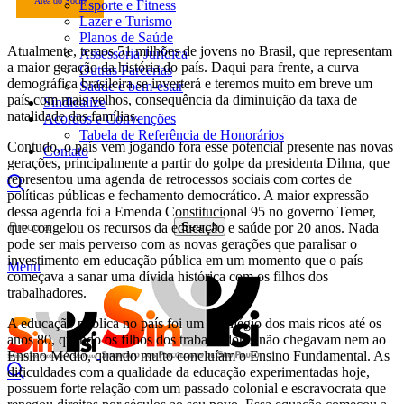
Área do Sócio
Esporte e Fitness
Lazer e Turismo
Planos de Saúde
Atualmente, temos 51 milhões de jovens no Brasil, que representam
Assessoria Jurídica
a maior geração da história do país. Daqui para frente, a curva
Outras Parcerias
demográfica brasileira se inverterá e teremos muito em breve um
Saúde e bem-estar
país com mais velhos, consequência da diminuição da taxa de
Sindicalize
natalidade das famílias.
Acordos e Convenções
Tabela de Referência de Honorários
Contudo, o país vem jogando fora esse potencial presente nas novas
Contato
gerações, principalmente a partir do golpe da presidenta Dilma, que
representou uma agenda de retrocessos sociais com cortes de
políticas públicas e fechamento democrático. A maior expressão
dessa agenda foi a Emenda Constitucional 95 no governo Temer,
Search
que congelou os recursos da educação e saúde por 20 anos. Nada
pode ser mais perverso com as novas gerações que paralisar o
investimento em educação pública em um momento que o país
Menu
começava a sanar uma dívida histórica com os filhos dos
trabalhadores.
A educação pública no país foi um privilégio dos mais ricos até os
anos 80, quando os filhos dos trabalhadores não chegavam nem ao
Ensino Médio, quando muito concluíam o Ensino Fundamental. As
dificuldades com a qualidade da educação experimentadas hoje,
possuem forte relação com um passado colonial e escravocrata que