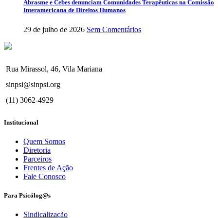
Abrasme e Cebes denunciam Comunidades Terapêuticas na Comissão
Interamericana de Direitos Humanos
29 de julho de 2026
Sem Comentários
Rua Mirassol, 46, Vila Mariana
sinpsi@sinpsi.org
(11) 3062-4929
Institucional
Quem Somos
Diretoria
Parceiros
Frentes de Ação
Fale Conosco
Para Psicólog@s
Sindicalização