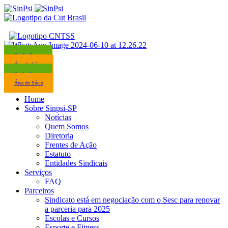
Sindicalize-se
Área do Sócio
Sindicalize-se
Área do Sócio
Home
Sobre Sinpsi-SP
Notícias
Quem Somos
Diretoria
Frentes de Ação
Estatuto
Entidades Sindicais
Serviços
FAQ
Parceiros
Sindicato está em negociação com o Sesc para renovar
a parceria para 2025
Escolas e Cursos
Esporte e Fitness