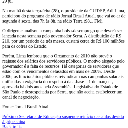
29
jul
Na manhã desta terça-feira (28), o presidente da CUT/SP, Adi Lima,
participou do programa de rádio Jornal Brasil Atual, que vai ao ar de
segunda à sexta, das 7h às 8h, na rádio Terra (98,1 FM).
O dirigente analisou a campanha bolsa-desemprego que deverá ser
lançada nesta semana pelo governador Serra. A distribuição de R$
210, por um período de três meses, custará cerca de R$ 100 milhões
para os cofres do Estado.
Porém, Lima lembrou que o Orçamento de 2010 não prevê o
reajuste dos salários dos servidores públicos. O motivo alegado pelo
governador é a falta de recursos. Há categorias de servidores que
estão com os vencimentos defasados em mais de 200%. Desde
2006, os funcionários públicos reivindicam nas campanhas salariais
unificadas a exigência do respeito à data-base – 1 de março –,
aprovada há dois anos pela Assembléia Legislativa do Estado de
São Paulo e desrespeitada por Serra, que não aceita estabelecer um
canal de negociação.
Fonte: Jornal Brasil Atual
Próximo
Secretaria de Educação suspende reinício das aulas devido
à gripe suina
Back to list