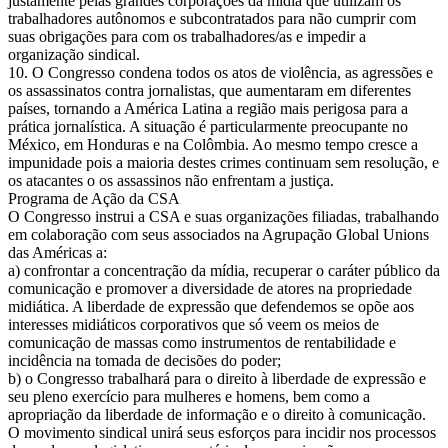
justamente pelas grandes corporações da mídia que utilizam os
trabalhadores autônomos e subcontratados para não cumprir com
suas obrigações para com os trabalhadores/as e impedir a
organização sindical.
10. O Congresso condena todos os atos de violência, as agressões e
os assassinatos contra jornalistas, que aumentaram em diferentes
países, tornando a América Latina a região mais perigosa para a
prática jornalística. A situação é particularmente preocupante no
México, em Honduras e na Colômbia. Ao mesmo tempo cresce a
impunidade pois a maioria destes crimes continuam sem resolução, e
os atacantes o os assassinos não enfrentam a justiça.
Programa de Ação da CSA
O Congresso instrui a CSA e suas organizações filiadas, trabalhando
em colaboração com seus associados na Agrupação Global Unions
das Américas a:
a) confrontar a concentração da mídia, recuperar o caráter público da
comunicação e promover a diversidade de atores na propriedade
midiática. A liberdade de expressão que defendemos se opõe aos
interesses midiáticos corporativos que só veem os meios de
comunicação de massas como instrumentos de rentabilidade e
incidência na tomada de decisões do poder;
b) o Congresso trabalhará para o direito à liberdade de expressão e
seu pleno exercício para mulheres e homens, bem como a
apropriação da liberdade de informação e o direito à comunicação.
O movimento sindical unirá seus esforços para incidir nos processos