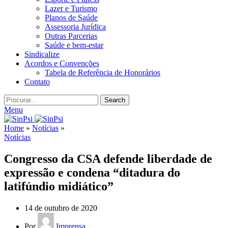
Lazer e Turismo
Planos de Saúde
Assessoria Jurídica
Outras Parcerias
Saúde e bem-estar
Sindicalize
Acordos e Convenções
Tabela de Referência de Honorários
Contato
Search
Menu
Home
»
Notícias
»
Notícias
Congresso da CSA defende liberdade de
expressão e condena “ditadura do
latifúndio midiático”
14 de outubro de 2020
Por
Imprensa