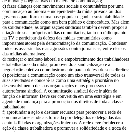
de mudanças legislativas em matéria de comunicação;
c) fazer alianças com movimentos sociais e comunitários por uma
comunicação autônoma e independente da mídia privada ou dos
governos para formar uma base popular e ganhar sustentabilidade
para a comunicação como um bem público e democrático. Mas além
da solidariedade, as organizações sindicais também devem propor a
criação de suas próprias mídias comunitárias, tanto no rádio quanto
na TV e participar da defesa das mídias comunitárias como
importantes atores pela democratização da comunicação. Condenar
todos os assassinatos e as agressões contra jornalistas, entre eles os
das mídias alternativas;
d) rechaçar o maltrato laboral e o empobrecimento dos trabalhadores
e trabalhadoras da mídia, promovendo a sindicalização e a
negociação coletiva como instrumento para a defesa de seus direitos;
e) posicionar a comunicação como um eixo transversal de todas as
suas atividades e concebê-la como uma estratégia prioritária no
desenvolvimento de suas organizações e nos processos de
autorreforma sindical. A comunicação sindical deve ir além da
função de informar. Deve ser convertida em uma estratégia e em
agente de mudança para a promoção dos direitos de toda a classe
trabalhadora;
f) aprofundar a ação e destinar recursos para promover a rede de
comunicadores sindicais formada por delegados e delegadas das
centrais filiadas e organizações fraternas. A rede deve fortalecer a
ação da classe trabalhadora e promover a solidariedade e a troca de