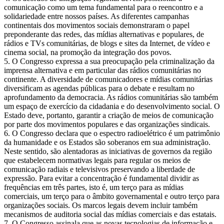
comunicação como um tema fundamental para o reencontro e a
solidariedade entre nossos países. As diferentes campanhas
continentais dos movimentos sociais demonstraram o papel
preponderante das redes, das mídias alternativas e populares, de
rádios e TVs comunitárias, de blogs e sites da Internet, de vídeo e
cinema social, na promoção da integração dos povos.
5. O Congresso expressa a sua preocupação pela criminalização da
imprensa alternativa e em particular das rádios comunitárias no
continente. A diversidade de comunicadores e mídias comunitárias
diversificam as agendas públicas para o debate e resultam no
aprofundamento da democracia. As rádios comunitárias são também
um espaço de exercício da cidadania e do desenvolvimento social. O
Estado deve, portanto, garantir a criação de meios de comunicação
por parte dos movimentos populares e das organizações sindicais.
6. O Congresso declara que o espectro radioelétrico é um patrimônio
da humanidade e os Estados são soberanos em sua administração.
Neste sentido, são alentadoras as iniciativas de governos da região
que estabelecem normativas legais para regular os meios de
comunicação radiais e televisivos preservando a liberdade de
expressão. Para evitar a concentração é fundamental dividir as
frequências em três partes, isto é, um terço para as mídias
comerciais, um terço para o âmbito governamental e outro terço para
organizações sociais. Os marcos legais devem incluir também
mecanismos de auditoria social das mídias comerciais e das estatais.
7. O Congresso assinala que as novas tecnologias de informação e