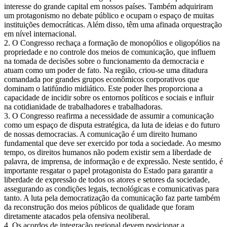
interesse do grande capital em nossos países. Também adquiriram
um protagonismo no debate público e ocupam o espaço de muitas
instituições democráticas. Além disso, têm uma afinada orquestração
em nível internacional.
2. O Congresso rechaça a formação de monopólios e oligopólios na
propriedade e no controle dos meios de comunicação, que influem
na tomada de decisões sobre o funcionamento da democracia e
atuam como um poder de fato. Na região, criou-se uma ditadura
comandada por grandes grupos econômicos corporativos que
dominam o latifúndio midiático. Este poder lhes proporciona a
capacidade de incidir sobre os entornos políticos e sociais e influir
na cotidianidade de trabalhadores e trabalhadoras.
3. O Congresso reafirma a necessidade de assumir a comunicação
como um espaço de disputa estratégica, da luta de ideias e do futuro
de nossas democracias. A comunicação é um direito humano
fundamental que deve ser exercido por toda a sociedade. Ao mesmo
tempo, os direitos humanos não podem existir sem a liberdade de
palavra, de imprensa, de informação e de expressão. Neste sentido, é
importante resgatar o papel protagonista do Estado para garantir a
liberdade de expressão de todos os atores e setores da sociedade,
assegurando as condições legais, tecnológicas e comunicativas para
tanto. A luta pela democratização da comunicação faz parte também
da reconstrução dos meios públicos de qualidade que foram
diretamente atacados pela ofensiva neoliberal.
4. Os acordos de integração regional devem posicionar a