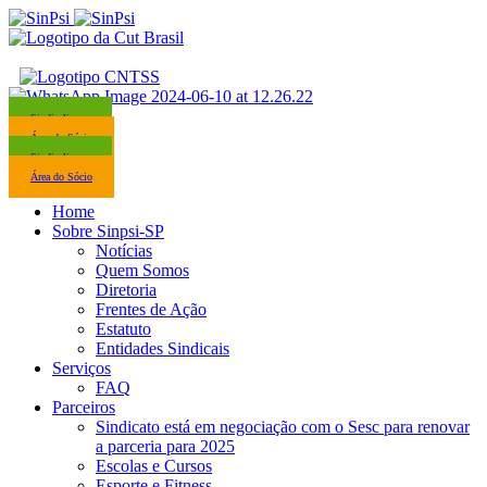
Sindicalize-se
Área do Sócio
Sindicalize-se
Área do Sócio
Home
Sobre Sinpsi-SP
Notícias
Quem Somos
Diretoria
Frentes de Ação
Estatuto
Entidades Sindicais
Serviços
FAQ
Parceiros
Sindicato está em negociação com o Sesc para renovar
a parceria para 2025
Escolas e Cursos
Esporte e Fitness