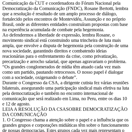
Comunicação da CUT e coordenadora do Fórum Nacional pela
Democratização da Comunicação (FNDC), Rosane Bertotti, lembra
que a resolução é resultado de um amplo processo de diálogo,
fortalecido pelos encontros de Montevidéu, Assunção e no próprio
Brasil, onde as diferentes entidades construíram propostas com base
na experiência acumulada de combate pela hegemonia.
Ao defendermos a liberdade de expressão, lembra Rosane, o
movimento sindical está construindo uma trincheira de luta mais
ampla, que envolve a disputa de hegemonia pela construção de uma
nova sociedade, garantindo direitos e combatendo ideias
reacionárias para o enfrentamento da crise, como privatização,
precarização e arrocho salarial, que apenas agravariam o problema.
“Os grandes conglomerados de mídia têm atuado cada vez mais
como um partido, pautando retrocessos. O nosso papel é dialogar
com a sociedade, oxigenando o debate”.
Durante o Congresso da CSA, a dirigente cutista fez várias reuniões
bilaterais, assegurando uma participação sindical mais efetiva na luta
pela democratização e também no encontro internacional de
comunicação que será realizado em Lima, no Peru, entre os dias 10
e 12 de agosto.
LEIA A RESOLUÇÂO DA CSASOBRE DEMOCRATIZAÇÃO
DA COMUNICAÇÃO
1. O Congresso chama a atenção sobre o papel e a influência que os
grandes grupos e corporações midiáticas têm sobre o funcionamento
de nossas democracias. Estes grupos cada vez mais representam o