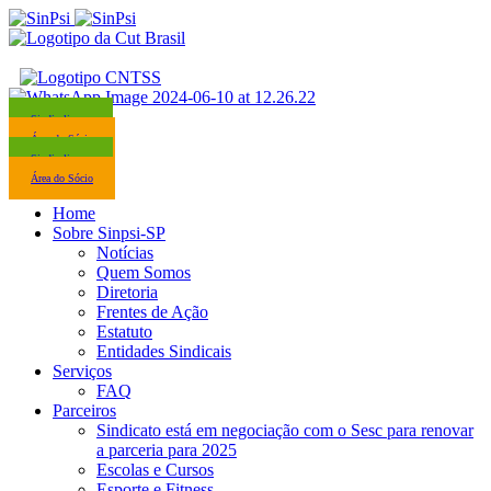
Sindicalize-se
Área do Sócio
Sindicalize-se
Área do Sócio
Home
Sobre Sinpsi-SP
Notícias
Quem Somos
Diretoria
Frentes de Ação
Estatuto
Entidades Sindicais
Serviços
FAQ
Parceiros
Sindicato está em negociação com o Sesc para renovar
a parceria para 2025
Escolas e Cursos
Esporte e Fitness