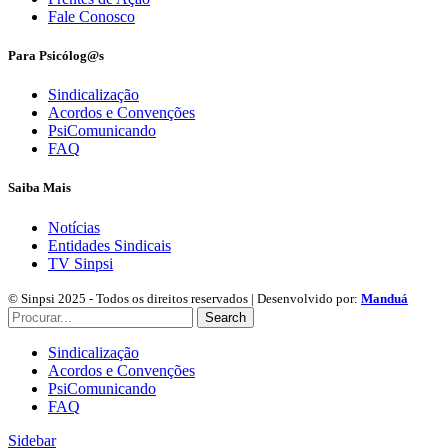
Fale Conosco
Para Psicólog@s
Sindicalização
Acordos e Convenções
PsiComunicando
FAQ
Saiba Mais
Notícias
Entidades Sindicais
TV Sinpsi
© Sinpsi 2025 - Todos os direitos reservados | Desenvolvido por:
Manduá
Search
Sindicalização
Acordos e Convenções
PsiComunicando
FAQ
Sidebar