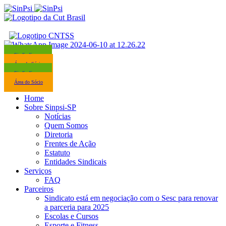
Sindicalize-se
Área do Sócio
Sindicalize-se
Área do Sócio
Home
Sobre Sinpsi-SP
Notícias
Quem Somos
Diretoria
Frentes de Ação
Estatuto
Entidades Sindicais
Serviços
FAQ
Parceiros
Sindicato está em negociação com o Sesc para renovar
a parceria para 2025
Escolas e Cursos
Esporte e Fitness