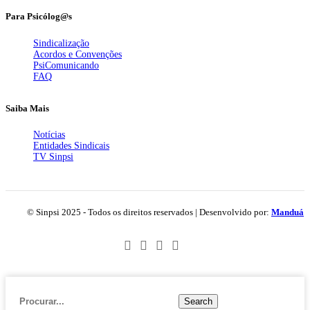
Para Psicólog@s
Sindicalização
Acordos e Convenções
PsiComunicando
FAQ
Saiba Mais
Notícias
Entidades Sindicais
TV Sinpsi
© Sinpsi 2025 - Todos os direitos reservados | Desenvolvido por:
Manduá
Search