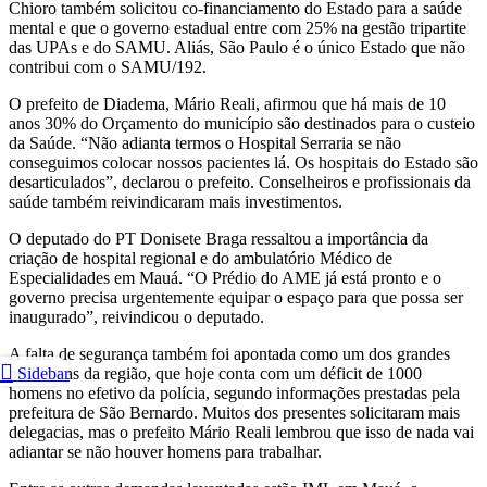
Chioro também solicitou co-financiamento do Estado para a saúde
mental e que o governo estadual entre com 25% na gestão tripartite
das UPAs e do SAMU. Aliás, São Paulo é o único Estado que não
contribui com o SAMU/192.
O prefeito de Diadema, Mário Reali, afirmou que há mais de 10
anos 30% do Orçamento do município são destinados para o custeio
da Saúde. “Não adianta termos o Hospital Serraria se não
conseguimos colocar nossos pacientes lá. Os hospitais do Estado são
desarticulados”, declarou o prefeito. Conselheiros e profissionais da
saúde também reivindicaram mais investimentos.
O deputado do PT Donisete Braga ressaltou a importância da
criação de hospital regional e do ambulatório Médico de
Especialidades em Mauá. “O Prédio do AME já está pronto e o
governo precisa urgentemente equipar o espaço para que possa ser
inaugurado”, reivindicou o deputado.
A falta de segurança também foi apontada como um dos grandes
problemas da região, que hoje conta com um déficit de 1000
Sidebar
homens no efetivo da polícia, segundo informações prestadas pela
prefeitura de São Bernardo. Muitos dos presentes solicitaram mais
delegacias, mas o prefeito Mário Reali lembrou que isso de nada vai
adiantar se não houver homens para trabalhar.