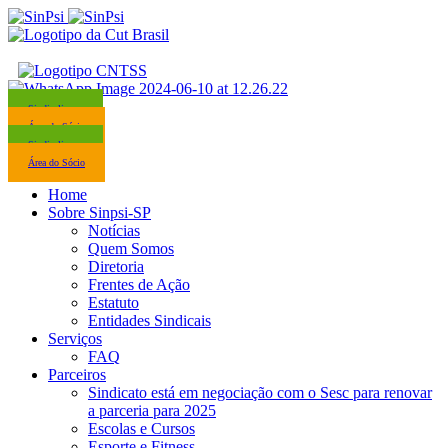
Sindicalize-se
Área do Sócio
Sindicalize-se
Área do Sócio
Home
Sobre Sinpsi-SP
Notícias
Quem Somos
Diretoria
Frentes de Ação
Estatuto
Entidades Sindicais
Serviços
FAQ
Parceiros
Sindicato está em negociação com o Sesc para renovar
a parceria para 2025
Escolas e Cursos
Esporte e Fitness