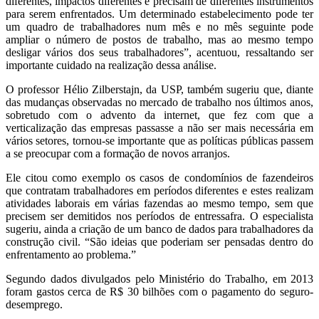
diferentes, impactos diferentes e precisam de diferentes instrumentos
para serem enfrentados. Um determinado estabelecimento pode ter
um quadro de trabalhadores num mês e no mês seguinte pode
ampliar o número de postos de trabalho, mas ao mesmo tempo
desligar vários dos seus trabalhadores”, acentuou, ressaltando ser
importante cuidado na realização dessa análise.
O professor Hélio Zilberstajn, da USP, também sugeriu que, diante
das mudanças observadas no mercado de trabalho nos últimos anos,
sobretudo com o advento da internet, que fez com que a
verticalização das empresas passasse a não ser mais necessária em
vários setores, tornou-se importante que as políticas públicas passem
a se preocupar com a formação de novos arranjos.
Ele citou como exemplo os casos de condomínios de fazendeiros
que contratam trabalhadores em períodos diferentes e estes realizam
atividades laborais em várias fazendas ao mesmo tempo, sem que
precisem ser demitidos nos períodos de entressafra. O especialista
sugeriu, ainda a criação de um banco de dados para trabalhadores da
construção civil. “São ideias que poderiam ser pensadas dentro do
enfrentamento ao problema.”
Segundo dados divulgados pelo Ministério do Trabalho, em 2013
foram gastos cerca de R$ 30 bilhões com o pagamento do seguro-
desemprego.