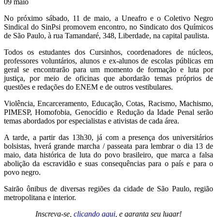
09
maio
No próximo sábado, 11 de maio, a Uneafro e o Coletivo Negro
Sindical do SinPsi promovem encontro, no Sindicato dos Químicos
de São Paulo, à rua Tamandaré, 348, Liberdade, na capital paulista.
Todos os estudantes dos Cursinhos, coordenadores de núcleos,
professores voluntários, alunos e ex-alunos de escolas públicas em
geral se encontrarão para um momento de formação e luta por
justiça, por meio de oficinas que abordarão temas próprios de
questões e redações do ENEM e de outros vestibulares.
Violência, Encarceramento, Educação, Cotas, Racismo, Machismo,
PIMESP, Homofobia, Genocídio e Redução da Idade Penal serão
temas abordados por especialistas e ativistas de cada área.
A tarde, a partir das 13h30, já com a presença dos universitários
bolsistas, hverá grande marcha / passeata para lembrar o dia 13 de
maio, data histórica de luta do povo brasileiro, que marca a falsa
abolição da escravidão e suas consequências para o país e para o
povo negro.
Sairão ônibus de diversas regiões da cidade de São Paulo, região
metropolitana e interior.
Inscreva-se,
clicando aqui
, e garanta seu lugar!