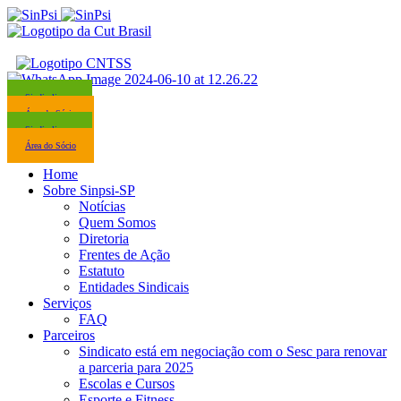
Sindicalize-se
Área do Sócio
Sindicalize-se
Área do Sócio
Home
Sobre Sinpsi-SP
Notícias
Quem Somos
Diretoria
Frentes de Ação
Estatuto
Entidades Sindicais
Serviços
FAQ
Parceiros
Sindicato está em negociação com o Sesc para renovar
a parceria para 2025
Escolas e Cursos
Esporte e Fitness