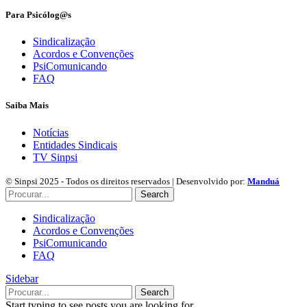
Para Psicólog@s
Sindicalização
Acordos e Convenções
PsiComunicando
FAQ
Saiba Mais
Notícias
Entidades Sindicais
TV Sinpsi
© Sinpsi 2025 - Todos os direitos reservados | Desenvolvido por:
Manduá
Search
Sindicalização
Acordos e Convenções
PsiComunicando
FAQ
Sidebar
Search
Start typing to see posts you are looking for.