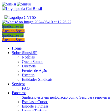
Sindicalize-se
Área do Sócio
Sindicalize-se
Área do Sócio
Home
Sobre Sinpsi-SP
Notícias
Quem Somos
Diretoria
Frentes de Ação
Estatuto
Entidades Sindicais
Serviços
FAQ
Parceiros
Sindicato está em negociação com o Sesc para renovar a 
Escolas e Cursos
Esporte e Fitness
Lazer e Turismo