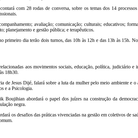
to contará com 28 rodas de conversa, sobre os temas dos 14 processo
ssionais.
companhamento; avaliação; comunicação; culturais; educativos; formati
o; planejamento e gestão pública; e terapêuticos.
o primeiro dia terão dois turnos, das 10h às 12h e das 13h às 15h. N
elacionadas aos movimentos sociais, educação, política, judiciário e 
 às 18h30.
ia de Jesus Dijé, falará sobre a luta da mulher pelo meio ambiente e o 
s e a Psicologia.
k Boujihian abordará o papel dos juízes na construção da democraci
ulação negra.
ará os desafios das práticas vivenciadas na gestão em coletivos de saúd
 comum.