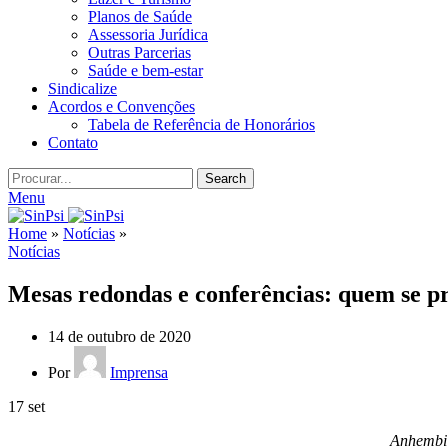
Planos de Saúde
Assessoria Jurídica
Outras Parcerias
Saúde e bem-estar
Sindicalize
Acordos e Convenções
Tabela de Referência de Honorários
Contato
Search
Menu
Home
»
Notícias
»
Notícias
Mesas redondas e conferências: quem se 
14 de outubro de 2020
Por
Imprensa
17
set
Anhembi,