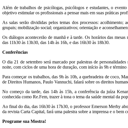
Além de trabalhos de psicólogas, psicólogos e estudantes, o even
objetivo estimular os profissionais a pensar mais em suas práticas profi
As salas serão divididas pelos temas dos processos: acolhimento; a
grupais; mobilização social; organizativos; orientação e aconselhament
Os diálogos acontecerão de manhã e à tarde. Os horários das mesas n
das 11h30 às 13h30, das 14h às 16h, e das 16h30 às 18h30.
Conferências
O dia 21 de setembro será marcado por palestras de personalidades r
noite, com ciclos de uma hora de duração, com início às 9h e término
Para começar os trabalhos, das 9h às 10h, a quebradeira de coco, Mar
de Direitos Humanos, Paulo Vannuchi, falará sobre os direitos humano
No começo da tarde, das 14h às 15h, a conferência da juíza Kenari
conhecida como Re.Fem, trazer à tona o tema da saúde mental da pop
Ao final do dia, das 16h30 às 17h30, o professor Emerson Merhy abord
da revista Carta Capital, fará uma palestra sobre a imprensa e o bem
Programe sua Mostra!