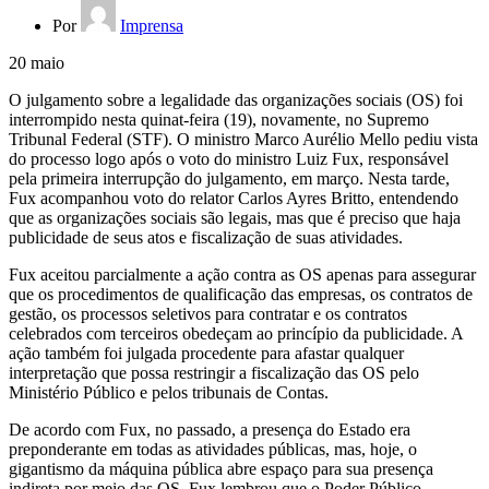
Por
Imprensa
20
maio
O julgamento sobre a legalidade das organizações sociais (OS) foi
interrompido nesta quinat-feira (19), novamente, no Supremo
Tribunal Federal (STF). O ministro Marco Aurélio Mello pediu vista
do processo logo após o voto do ministro Luiz Fux, responsável
pela primeira interrupção do julgamento, em março. Nesta tarde,
Fux acompanhou voto do relator Carlos Ayres Britto, entendendo
que as organizações sociais são legais, mas que é preciso que haja
publicidade de seus atos e fiscalização de suas atividades.
Fux aceitou parcialmente a ação contra as OS apenas para assegurar
que os procedimentos de qualificação das empresas, os contratos de
gestão, os processos seletivos para contratar e os contratos
celebrados com terceiros obedeçam ao princípio da publicidade. A
ação também foi julgada procedente para afastar qualquer
interpretação que possa restringir a fiscalização das OS pelo
Ministério Público e pelos tribunais de Contas.
De acordo com Fux, no passado, a presença do Estado era
preponderante em todas as atividades públicas, mas, hoje, o
gigantismo da máquina pública abre espaço para sua presença
indireta por meio das OS. Fux lembrou que o Poder Público