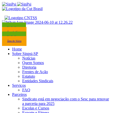
Sindicalize-se
Área do Sócio
Sindicalize-se
Área do Sócio
Home
Sobre Sinpsi-SP
Notícias
Quem Somos
Diretoria
Frentes de Ação
Estatuto
Entidades Sindicais
Serviços
FAQ
Parceiros
Sindicato está em negociação com o Sesc para renovar
a parceria para 2025
Escolas e Cursos
Esporte e Fitness