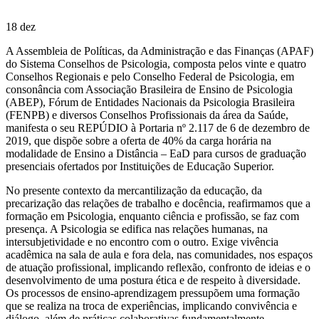
18
dez
A Assembleia de Políticas, da Administração e das Finanças (APAF)
do Sistema Conselhos de Psicologia, composta pelos vinte e quatro
Conselhos Regionais e pelo Conselho Federal de Psicologia, em
consonância com Associação Brasileira de Ensino de Psicologia
(ABEP), Fórum de Entidades Nacionais da Psicologia Brasileira
(FENPB) e diversos Conselhos Profissionais da área da Saúde,
manifesta o seu REPÚDIO à Portaria nº 2.117 de 6 de dezembro de
2019, que dispõe sobre a oferta de 40% da carga horária na
modalidade de Ensino a Distância – EaD para cursos de graduação
presenciais ofertados por Instituições de Educação Superior.
No presente contexto da mercantilização da educação, da
precarização das relações de trabalho e docência, reafirmamos que a
formação em Psicologia, enquanto ciência e profissão, se faz com
presença. A Psicologia se edifica nas relações humanas, na
intersubjetividade e no encontro com o outro. Exige vivência
acadêmica na sala de aula e fora dela, nas comunidades, nos espaços
de atuação profissional, implicando reflexão, confronto de ideias e o
desenvolvimento de uma postura ética e de respeito à diversidade.
Os processos de ensino-aprendizagem pressupõem uma formação
que se realiza na troca de experiências, implicando convivência e
diálogo, além de práticas colaborativas fundamentalmente