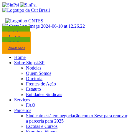
Sindicalize-se
Área do Sócio
Sindicalize-se
Área do Sócio
Home
Sobre Sinpsi-SP
Notícias
Quem Somos
Diretoria
Frentes de Ação
Estatuto
Entidades Sindicais
Serviços
FAQ
Parceiros
Sindicato está em negociação com o Sesc para renovar
a parceria para 2025
Escolas e Cursos
Esporte e Fitness