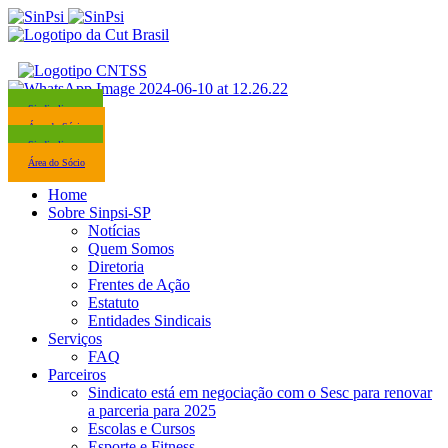
Sindicalize-se
Área do Sócio
Sindicalize-se
Área do Sócio
Home
Sobre Sinpsi-SP
Notícias
Quem Somos
Diretoria
Frentes de Ação
Estatuto
Entidades Sindicais
Serviços
FAQ
Parceiros
Sindicato está em negociação com o Sesc para renovar
a parceria para 2025
Escolas e Cursos
Esporte e Fitness