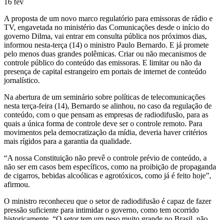
16
fev
A proposta de um novo marco regulatório para emissoras de rádio e
TV, engavetada no ministério das Comunicações desde o início do
governo Dilma, vai entrar em consulta pública nos próximos dias,
informou nesta-terça (14) o ministro Paulo Bernardo. E já promete
pelo menos duas grandes polêmicas. Criar ou não mecanismos de
controle público do conteúdo das emissoras. E limitar ou não da
presença de capital estrangeiro em portais de internet de conteúdo
jornalístico.
Na abertura de um seminário sobre políticas de telecomunicações
nesta terça-feira (14), Bernardo se alinhou, no caso da regulação de
conteúdo, com o que pensam as empresas de radiodifusão, para as
quais a única forma de controle deve ser o controle remoto. Para
movimentos pela democratização da mídia, deveria haver critérios
mais rígidos para a garantia da qualidade.
“A nossa Constituição não prevê o controle prévio de conteúdo, a
não ser em casos bem específicos, como na proibição de propaganda
de cigarros, bebidas alcoólicas e agrotóxicos, como já é feito hoje”,
afirmou.
O ministro reconheceu que o setor de radiodifusão é capaz de fazer
pressão suficiente para intimidar o governo, como tem ocorrido
historicamente. “O setor tem um peso muito grande no Brasil, não