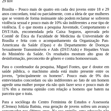
29
nov
Brasília – Pouco mais de quatro em cada dez jovens entre 18 e 29
anos concordam, total ou parcialmente, com a ideia de que mulheres
que se vestem de forma insinuante não podem reclamar se sofrerem
violência sexual e pouco mais de 10% são indiferentes a esse tipo de
violência. É o que mostra a pesquisa Juventude, Comportamento e
DST/Aids, encomendada pela Caixa Seguros, aprovada pelo
Comitê de Ética da Faculdade de Medicina da Universidade de
Brasília e feita com o acompanhamento da Organização Pan-
Americana da Saúde (Opas) e do Departamento de Doenças
Sexualmente Transmissíveis e Aids (DST/Aids) e Hepatites Virais
do Ministério da Saúde. Os resultados mostram alto grau de
desinformação, preconceito de gênero e contra homossexuais.
Para o coordenador da pesquisa, Miguel Fontes, que é doutor em
saúde pública, o machismo ainda está muito presente entre os
jovens, “principalmente os homens”. Pouco mais de 9% dos
entrevistados concordam ou são indiferentes ao fato de um homem
agredir uma mulher porque ela não quis fazer sexo e pouco mais de
11% têm a mesma opinião com relação a homens que batem na
parceira que o traiu.
Para a socióloga do Centro Feminista de Estudos e Assessoria
(Cfemea) Jolúzia Batista, essa geração de jovens sofreu um avanço
conservador nos últimos anos. Na sua opinião, uma educação não