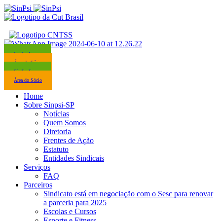
Sindicalize-se
Área do Sócio
Sindicalize-se
Área do Sócio
Home
Sobre Sinpsi-SP
Notícias
Quem Somos
Diretoria
Frentes de Ação
Estatuto
Entidades Sindicais
Serviços
FAQ
Parceiros
Sindicato está em negociação com o Sesc para renovar
a parceria para 2025
Escolas e Cursos
Esporte e Fitness