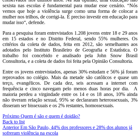
sexista nas escolas é fundamental para mudar esse cenário. “Nós
vemos que hoje a violência surge como uma forma de colocar a
mulher nos trilhos, de corrigi-la. É preciso investir em educação para
mudar isso“, defende.
Para a pesquisa foram entrevistados 1.208 jovens entre 18 e 29 anos
em 15 estados e no Distrito Federal, sendo 55% mulheres. Os
critérios da coleta de dados, feita em 2012, são semelhantes aos
adotados pelo Instituto Brasileiro de Geografia e Estatística. O
trabalho foi concebido e analisado pela John Snow Brasil
Consultoria, e a coleta de dados foi feita pela Opinião Consultoria.
Entre os jovens entrevistados, apenas 30% estudam e 56% já foram
reprovados no colégio. Mais da metade são católicos e quase um
terço, evangélicos. De cada dez, seis acessam a internet com
frequência e cinco navegam pelo menos duas horas por dia. A
maioria perdeu a virgindade entre os 14 e os 18 anos, 10% ainda
não tiveram relação sexual, 95% se declararam heterossexuais, 3%
disseram ser bissexuais e os 2% restantes, homossexuais.
Próximo
Quem é são e quem é doidão?
Back to list
Anterior
Em São Paulo, 44% dos professores e 28% dos alunos já
sofreram violência na escola