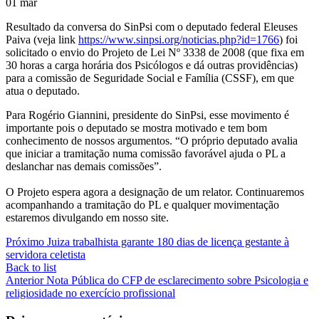
01
mar
Resultado da conversa do SinPsi com o deputado federal Eleuses
Paiva (veja link
https://www.sinpsi.org/noticias.php?id=1766
) foi
solicitado o envio do Projeto de Lei Nº 3338 de 2008 (que fixa em
30 horas a carga horária dos Psicólogos e dá outras providências)
para a comissão de Seguridade Social e Família (CSSF), em que
atua o deputado.
Para Rogério Giannini, presidente do SinPsi, esse movimento é
importante pois o deputado se mostra motivado e tem bom
conhecimento de nossos argumentos. “O próprio deputado avalia
que iniciar a tramitação numa comissão favorável ajuda o PL a
deslanchar nas demais comissões”.
O Projeto espera agora a designação de um relator. Continuaremos
acompanhando a tramitação do PL e qualquer movimentação
estaremos divulgando em nosso site.
Próximo
Juiza trabalhista garante 180 dias de licença gestante à
servidora celetista
Back to list
Anterior
Nota Pública do CFP de esclarecimento sobre Psicologia e
religiosidade no exercício profissional