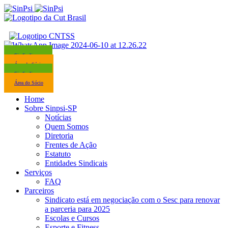
Sindicalize-se
Área do Sócio
Sindicalize-se
Área do Sócio
Home
Sobre Sinpsi-SP
Notícias
Quem Somos
Diretoria
Frentes de Ação
Estatuto
Entidades Sindicais
Serviços
FAQ
Parceiros
Sindicato está em negociação com o Sesc para renovar
a parceria para 2025
Escolas e Cursos
Esporte e Fitness