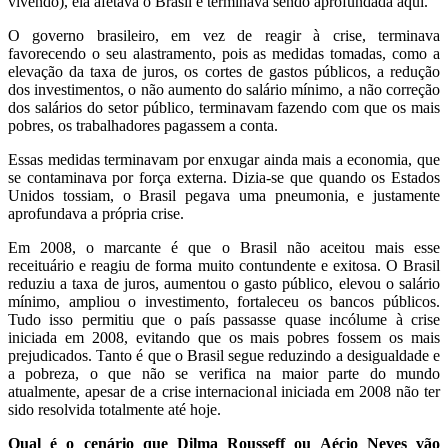
vivendo), ela afetava o Brasil e terminava sendo aprofundada aqui.
O governo brasileiro, em vez de reagir à crise, terminava
favorecendo o seu alastramento, pois as medidas tomadas, como a
elevação da taxa de juros, os cortes de gastos públicos, a redução
dos investimentos, o não aumento do salário mínimo, a não correção
dos salários do setor público, terminavam fazendo com que os mais
pobres, os trabalhadores pagassem a conta.
Essas medidas terminavam por enxugar ainda mais a economia, que
se contaminava por força externa. Dizia-se que quando os Estados
Unidos tossiam, o Brasil pegava uma pneumonia, e justamente
aprofundava a própria crise.
Em 2008, o marcante é que o Brasil não aceitou mais esse
receituário e reagiu de forma muito contundente e exitosa. O Brasil
reduziu a taxa de juros, aumentou o gasto público, elevou o salário
mínimo, ampliou o investimento, fortaleceu os bancos públicos.
Tudo isso permitiu que o país passasse quase incólume à crise
iniciada em 2008, evitando que os mais pobres fossem os mais
prejudicados. Tanto é que o Brasil segue reduzindo a desigualdade e
a pobreza, o que não se verifica na maior parte do mundo
atualmente, apesar de a crise internacional iniciada em 2008 não ter
sido resolvida totalmente até hoje.
Qual é o cenário que Dilma Rousseff ou Aécio Neves vão