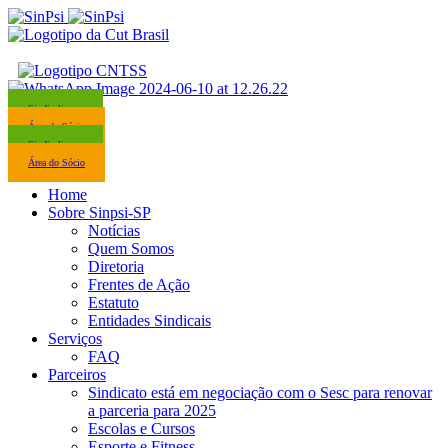
Sindicalize-se
Área do Sócio
Sindicalize-se
Área do Sócio
Home
Sobre Sinpsi-SP
Notícias
Quem Somos
Diretoria
Frentes de Ação
Estatuto
Entidades Sindicais
Serviços
FAQ
Parceiros
Sindicato está em negociação com o Sesc para renovar
a parceria para 2025
Escolas e Cursos
Esporte e Fitness