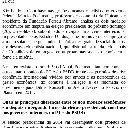
21
out
São Paulo – Com base nas gestões tucanas e petistas no governo
federal, Marcio Pochmann, professor de economia da Unicamp e
presidente da Fundação Perseu Abramo, analisa os dois modelos
econômicos em disputa na eleição presidencial do próximo domingo
(26): o neoliberal, subordinado ao capital financeiro internacional
(representado pelos Estados Unidos), que promoveu desemprego e
arrocho salarial, perpetuando a histórica desigualdade social do país;
e o desenvolvimentista nacional, que distribuiu a renda, criou mais
de 20 milhões de empregos, criou programas sociais e combateu a
fome e a miséria.
Nesta entrevista ao Jornal Brasil Atual, Pochmann também comenta
o receituário prático do PT e do PSDB frente aos períodos de crise
econômica internacional vividos por ambos e as perspectivas da
gestão econômica, do combate à inflação e da retomada do
crescimento para Dilma Rousseff ou Aécio Neves no Palácio do
Planalto em 2015.
Quais as principais diferenças entre os dois modelos econômicos
em disputa no segundo turno da eleição presidencial, com base
nos governos anteriores do PT e do PSDB?
A eleição presidencial de 2014 vai desempatar dois projetos de
Brasil bem distintos. A eleição do presidente Collor, em 1989, abriu