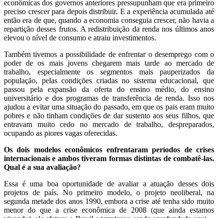
econômicas dos governos anteriores pressupunham que era primeiro
preciso crescer para depois distribuir. E a experiência acumulada até
então era de que, quando a economia conseguia crescer, não havia a
repartição desses frutos. A redistribuição da renda nos últimos anos
elevou o nível de consumo e atraiu investimentos.
Também tivemos a possibilidade de enfrentar o desemprego com o
poder de os mais jovens chegarem mais tarde ao mercado de
trabalho, especialmente os segmentos mais pauperizados da
população, pelas condições criadas no sistema educacional, que
passou pela expansão da oferta do ensino médio, do ensino
universitário e dos programas de transferência de renda. Isso nos
ajudou a evitar uma situação do passado, em que os pais eram muito
pobres e não tinham condições de dar sustento aos seus filhos, que
entravam muito cedo no mercado de trabalho, despreparados,
ocupando as piores vagas oferecidas.
Os dois modelos econômicos enfrentaram períodos de crises
internacionais e ambos tiveram formas distintas de combatê-las.
Qual é a sua avaliação?
Essa é uma boa oportunidade de avaliar a atuação desses dois
projetos de país. No primeiro modelo, o projeto neoliberal, na
segunda metade dos anos 1990, embora a crise até tenha sido muito
menor do que a crise econômica de 2008 (que ainda estamos