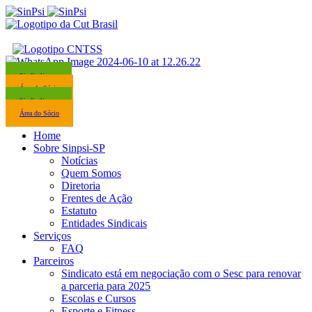
Sindicalize-se
Área do Sócio
Sindicalize-se
Área do Sócio
Home
Sobre Sinpsi-SP
Notícias
Quem Somos
Diretoria
Frentes de Ação
Estatuto
Entidades Sindicais
Serviços
FAQ
Parceiros
Sindicato está em negociação com o Sesc para renovar
a parceria para 2025
Escolas e Cursos
Esporte e Fitness