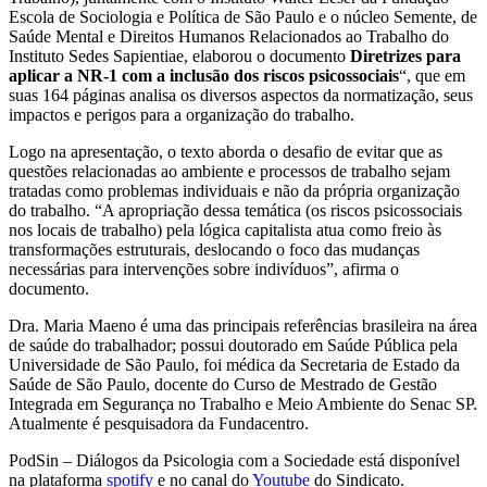
Escola de Sociologia e Política de São Paulo e o núcleo Semente, de
Saúde Mental e Direitos Humanos Relacionados ao Trabalho do
Instituto Sedes Sapientiae, elaborou o documento
Diretrizes para
aplicar a NR-1 com a inclusão dos riscos psicossociais
“, que em
suas 164 páginas analisa os diversos aspectos da normatização, seus
impactos e perigos para a organização do trabalho.
Logo na apresentação, o texto aborda o desafio de evitar que as
questões relacionadas ao ambiente e processos de trabalho sejam
tratadas como problemas individuais e não da própria organização
do trabalho. “A apropriação dessa temática (os riscos psicossociais
nos locais de trabalho) pela lógica capitalista atua como freio às
transformações estruturais, deslocando o foco das mudanças
necessárias para intervenções sobre indivíduos”, afirma o
documento.
Dra. Maria Maeno é uma das principais referências brasileira na área
de saúde do trabalhador; possui doutorado em Saúde Pública pela
Universidade de São Paulo, foi médica da Secretaria de Estado da
Saúde de São Paulo, docente do Curso de Mestrado de Gestão
Integrada em Segurança no Trabalho e Meio Ambiente do Senac SP.
Atualmente é pesquisadora da Fundacentro.
PodSin – Diálogos da Psicologia com a Sociedade está disponível
na plataforma
spotify
e no canal do
Youtube
do Sindicato.