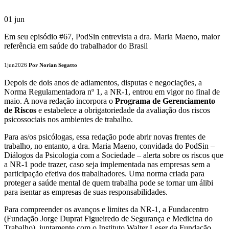
01
jun
Em seu episódio #67, PodSin entrevista a dra. Maria Maeno, maior
referência em saúde do trabalhador do Brasil
1jun2026
Por Norian Segatto
Depois de dois anos de adiamentos, disputas e negociações, a
Norma Regulamentadora nº 1, a NR-1, entrou em vigor no final de
maio. A nova redação incorpora o
Programa de Gerenciamento
de Riscos
e estabelece a obrigatoriedade da avaliação dos riscos
psicossociais nos ambientes de trabalho.
Para as/os psicólogas, essa redação pode abrir novas frentes de
trabalho, no entanto, a dra. Maria Maeno, convidada do PodSin –
Diálogos da Psicologia com a Sociedade – alerta sobre os riscos que
a NR-1 pode trazer, caso seja implementada nas empresas sem a
participação efetiva dos trabalhadores. Uma norma criada para
proteger a saúde mental de quem trabalha pode se tornar um álibi
para isentar as empresas de suas responsabilidades.
Para compreender os avanços e limites da NR-1, a Fundacentro
(Fundação Jorge Duprat Figueiredo de Segurança e Medicina do
Trabalho), juntamente com o Instituto Walter Leser da Fundação