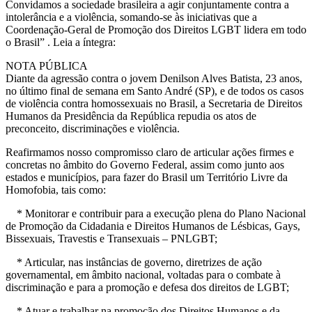
Convidamos a sociedade brasileira a agir conjuntamente contra a
intolerância e a violência, somando-se às iniciativas que a
Coordenação-Geral de Promoção dos Direitos LGBT lidera em todo
o Brasil” . Leia a íntegra:
NOTA PÚBLICA
Diante da agressão contra o jovem Denilson Alves Batista, 23 anos,
no último final de semana em Santo André (SP), e de todos os casos
de violência contra homossexuais no Brasil, a Secretaria de Direitos
Humanos da Presidência da República repudia os atos de
preconceito, discriminações e violência.
Reafirmamos nosso compromisso claro de articular ações firmes e
concretas no âmbito do Governo Federal, assim como junto aos
estados e municípios, para fazer do Brasil um Território Livre da
Homofobia, tais como:
* Monitorar e contribuir para a execução plena do Plano Nacional
de Promoção da Cidadania e Direitos Humanos de Lésbicas, Gays,
Bissexuais, Travestis e Transexuais – PNLGBT;
* Articular, nas instâncias de governo, diretrizes de ação
governamental, em âmbito nacional, voltadas para o combate à
discriminação e para a promoção e defesa dos direitos de LGBT;
* Atuar e trabalhar na promoção dos Direitos Humanos e da