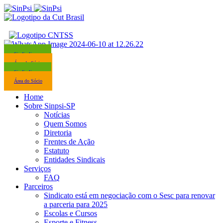
Sindicalize-se
Área do Sócio
Sindicalize-se
Área do Sócio
Home
Sobre Sinpsi-SP
Notícias
Quem Somos
Diretoria
Frentes de Ação
Estatuto
Entidades Sindicais
Serviços
FAQ
Parceiros
Sindicato está em negociação com o Sesc para renovar
a parceria para 2025
Escolas e Cursos
Esporte e Fitness