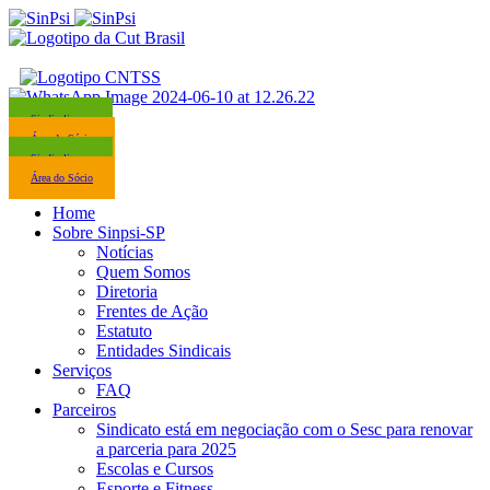
Sindicalize-se
Área do Sócio
Sindicalize-se
Área do Sócio
Home
Sobre Sinpsi-SP
Notícias
Quem Somos
Diretoria
Frentes de Ação
Estatuto
Entidades Sindicais
Serviços
FAQ
Parceiros
Sindicato está em negociação com o Sesc para renovar
a parceria para 2025
Escolas e Cursos
Esporte e Fitness