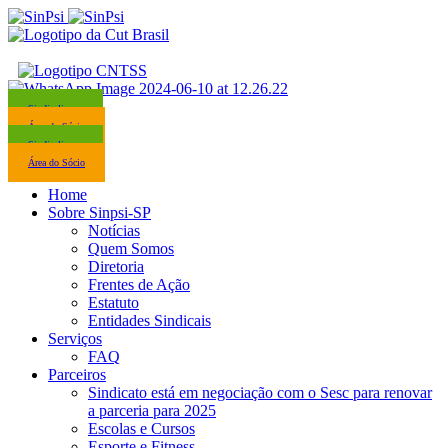
Sindicalize-se
Área do Sócio
Sindicalize-se
Área do Sócio
Home
Sobre Sinpsi-SP
Notícias
Quem Somos
Diretoria
Frentes de Ação
Estatuto
Entidades Sindicais
Serviços
FAQ
Parceiros
Sindicato está em negociação com o Sesc para renovar
a parceria para 2025
Escolas e Cursos
Esporte e Fitness