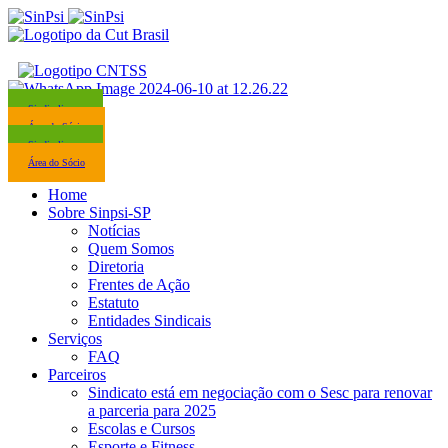
Sindicalize-se
Área do Sócio
Sindicalize-se
Área do Sócio
Home
Sobre Sinpsi-SP
Notícias
Quem Somos
Diretoria
Frentes de Ação
Estatuto
Entidades Sindicais
Serviços
FAQ
Parceiros
Sindicato está em negociação com o Sesc para renovar
a parceria para 2025
Escolas e Cursos
Esporte e Fitness