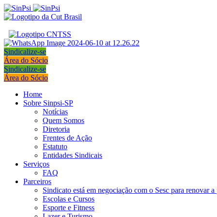
Sindicalize-se
Área do Sócio
Sindicalize-se
Área do Sócio
Home
Sobre Sinpsi-SP
Notícias
Quem Somos
Diretoria
Frentes de Ação
Estatuto
Entidades Sindicais
Serviços
FAQ
Parceiros
Sindicato está em negociação com o Sesc para renovar a 
Escolas e Cursos
Esporte e Fitness
Lazer e Turismo