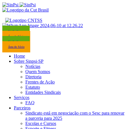
Sindicalize-se
Área do Sócio
Sindicalize-se
Área do Sócio
Home
Sobre Sinpsi-SP
Notícias
Quem Somos
Diretoria
Frentes de Ação
Estatuto
Entidades Sindicais
Serviços
FAQ
Parceiros
Sindicato está em negociação com o Sesc para renovar
a parceria para 2025
Escolas e Cursos
Esporte e Fitness