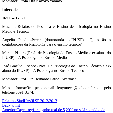
Mediador: Profa Dra Kayoko Yamato
Intervalo
16:00 – 17:30
Mesa 4: Relatos de Pesquisa e Ensino de Psicologia no Ensino
Médio e Técnico
Angelina Pandita-Pereira (doutoranda do IPUSP) – Quais são as
contribuições da Psicologia para o ensino técnico?
Marina Platero (Profa de Psicologia do Ensino Médio e ex-aluna do
IPUSP) – A Psicologia no Ensino Médio
José Brasílio Gnecco (Prof. De Psicologia do Ensino Técnico e ex-
aluno do IPUSP) – A Psicologia no Ensino Técnico
Mediador: Prof. Dr. Bernardo Parodi Svartman
Mais informações pelo e-mail lenymrech@uol.com.br ou pelo
telefone 3091-3574.
Próximo
SindHosfil SP 2012/2013
Back to list
Anterior
Caged registra ganho real de 5,29% no salário médio de