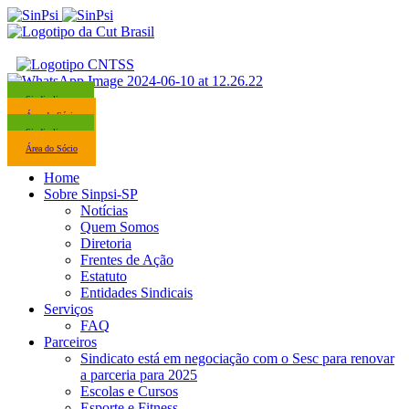
Sindicalize-se
Área do Sócio
Sindicalize-se
Área do Sócio
Home
Sobre Sinpsi-SP
Notícias
Quem Somos
Diretoria
Frentes de Ação
Estatuto
Entidades Sindicais
Serviços
FAQ
Parceiros
Sindicato está em negociação com o Sesc para renovar
a parceria para 2025
Escolas e Cursos
Esporte e Fitness