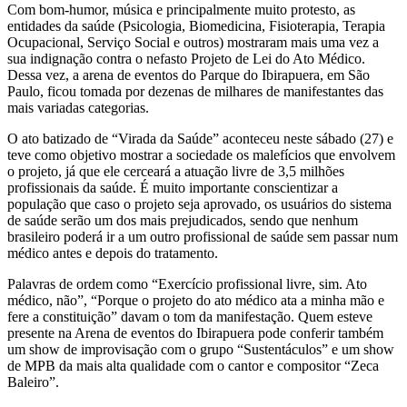
Com bom-humor, música e principalmente muito protesto, as
entidades da saúde (Psicologia, Biomedicina, Fisioterapia, Terapia
Ocupacional, Serviço Social e outros) mostraram mais uma vez a
sua indignação contra o nefasto Projeto de Lei do Ato Médico.
Dessa vez, a arena de eventos do Parque do Ibirapuera, em São
Paulo, ficou tomada por dezenas de milhares de manifestantes das
mais variadas categorias.
O ato batizado de “Virada da Saúde” aconteceu neste sábado (27) e
teve como objetivo mostrar a sociedade os malefícios que envolvem
o projeto, já que ele cerceará a atuação livre de 3,5 milhões
profissionais da saúde. É muito importante conscientizar a
população que caso o projeto seja aprovado, os usuários do sistema
de saúde serão um dos mais prejudicados, sendo que nenhum
brasileiro poderá ir a um outro profissional de saúde sem passar num
médico antes e depois do tratamento.
Palavras de ordem como “Exercício profissional livre, sim. Ato
médico, não”, “Porque o projeto do ato médico ata a minha mão e
fere a constituição” davam o tom da manifestação. Quem esteve
presente na Arena de eventos do Ibirapuera pode conferir também
um show de improvisação com o grupo “Sustentáculos” e um show
de MPB da mais alta qualidade com o cantor e compositor “Zeca
Baleiro”.