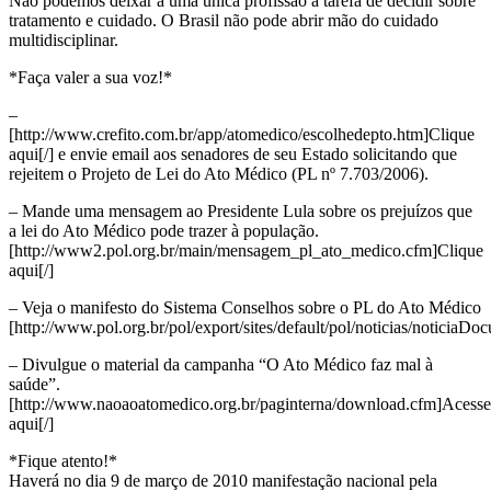
Não podemos deixar a uma única profissão a tarefa de decidir sobre
tratamento e cuidado. O Brasil não pode abrir mão do cuidado
multidisciplinar.
*Faça valer a sua voz!*
–
[http://www.crefito.com.br/app/atomedico/escolhedepto.htm]Clique
aqui[/] e envie email aos senadores de seu Estado solicitando que
rejeitem o Projeto de Lei do Ato Médico (PL nº 7.703/2006).
– Mande uma mensagem ao Presidente Lula sobre os prejuízos que
a lei do Ato Médico pode trazer à população.
[http://www2.pol.org.br/main/mensagem_pl_ato_medico.cfm]Clique
aqui[/]
– Veja o manifesto do Sistema Conselhos sobre o PL do Ato Médico
[http://www.pol.org.br/pol/export/sites/default/pol/noticias/notic
– Divulgue o material da campanha “O Ato Médico faz mal à
saúde”.
[http://www.naoaoatomedico.org.br/paginterna/download.cfm]Acesse
aqui[/]
*Fique atento!*
Haverá no dia 9 de março de 2010 manifestação nacional pela