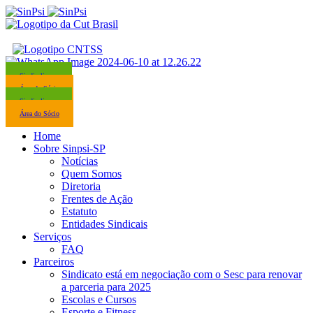
Sindicalize-se
Área do Sócio
Sindicalize-se
Área do Sócio
Home
Sobre Sinpsi-SP
Notícias
Quem Somos
Diretoria
Frentes de Ação
Estatuto
Entidades Sindicais
Serviços
FAQ
Parceiros
Sindicato está em negociação com o Sesc para renovar
a parceria para 2025
Escolas e Cursos
Esporte e Fitness