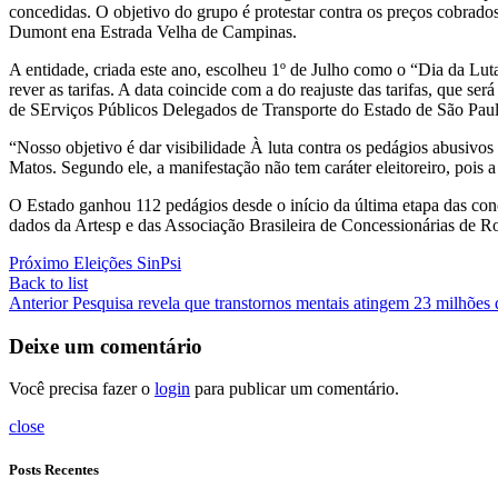
concedidas. O objetivo do grupo é protestar contra os preços cobrad
Dumont ena Estrada Velha de Campinas.
A entidade, criada este ano, escolheu 1º de Julho como o “Dia da Luta
rever as tarifas. A data coincide com a do reajuste das tarifas, que 
de SErviços Públicos Delegados de Transporte do Estado de São Paul
“Nosso objetivo é dar visibilidade À luta contra os pedágios abusiv
Matos. Segundo ele, a manifestação não tem caráter eleitoreiro, pois a 
O Estado ganhou 112 pedágios desde o início da última etapa das con
dados da Artesp e das Associação Brasileira de Concessionárias de R
Próximo
Eleições SinPsi
Back to list
Anterior
Pesquisa revela que transtornos mentais atingem 23 milhões 
Deixe um comentário
Você precisa fazer o
login
para publicar um comentário.
close
Posts Recentes