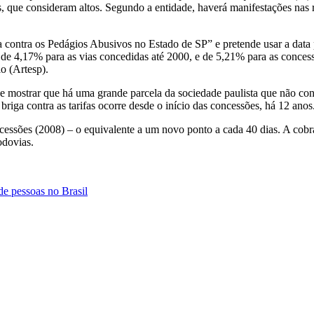
os, que consideram altos. Segundo a entidade, haverá manifestações na
 contra os Pedágios Abusivos no Estado de SP” e pretende usar a data p
será de 4,17% para as vias concedidas até 2000, e de 5,21% para as conc
o (Artesp).
os e mostrar que há uma grande parcela da sociedade paulista que não 
briga contra as tarifas ocorre desde o início das concessões, há 12 anos
cessões (2008) – o equivalente a um novo ponto a cada 40 dias. A cobr
odovias.
de pessoas no Brasil