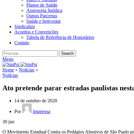
Planos de Saúde
Assessoria Jurídica
Outras Parcerias
Saúde e bem-estar
Sindicalize
Acordos e Convenções
Tabela de Referência de Honorários
Contato
Search
Menu
Home
»
Notícias
»
Notícias
Ato pretende parar estradas paulistas nest
14 de outubro de 2020
Por
Imprensa
30
jun
O Movimento Estadual Contra os Pedágios Abusivos de São Paulo promete