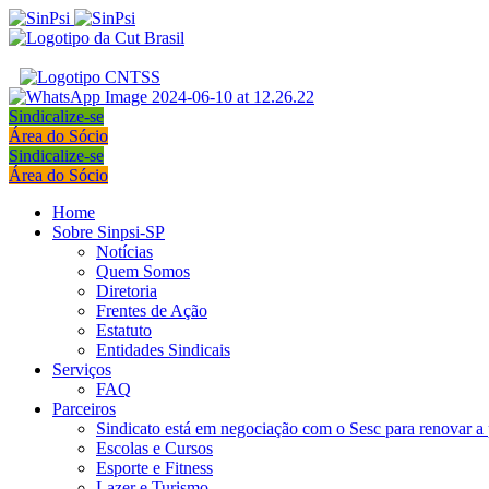
Sindicalize-se
Área do Sócio
Sindicalize-se
Área do Sócio
Home
Sobre Sinpsi-SP
Notícias
Quem Somos
Diretoria
Frentes de Ação
Estatuto
Entidades Sindicais
Serviços
FAQ
Parceiros
Sindicato está em negociação com o Sesc para renovar a 
Escolas e Cursos
Esporte e Fitness
Lazer e Turismo