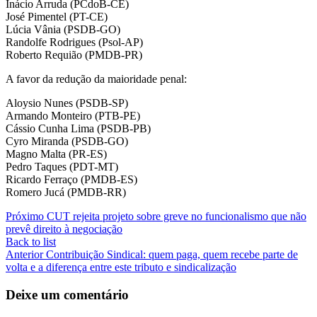
Inácio Arruda (PCdoB-CE)
José Pimentel (PT-CE)
Lúcia Vânia (PSDB-GO)
Randolfe Rodrigues (Psol-AP)
Roberto Requião (PMDB-PR)
A favor da redução da maioridade penal:
Aloysio Nunes (PSDB-SP)
Armando Monteiro (PTB-PE)
Cássio Cunha Lima (PSDB-PB)
Cyro Miranda (PSDB-GO)
Magno Malta (PR-ES)
Pedro Taques (PDT-MT)
Ricardo Ferraço (PMDB-ES)
Romero Jucá (PMDB-RR)
Próximo
CUT rejeita projeto sobre greve no funcionalismo que não
prevê direito à negociação
Back to list
Anterior
Contribuição Sindical: quem paga, quem recebe parte de
volta e a diferença entre este tributo e sindicalização
Deixe um comentário