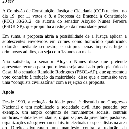
20
fev
A Comissão de Constituição, Justiça e Cidadania (CCJ) rejeitou, no
dia 19, por 11 votos a 8, a Proposta de Emenda à Constituição
(PEC) 33/2012, de autoria do senador Aloysio Nunes Ferreira
(PSDB-SP), que propunha a redução da maioridade penal.
Em suma, a proposta abria a possibilidade de a Justiça aplicar, a
adolescentes envolvidos em crimes como homicídio qualificado;
extorsão mediante sequestro; e estupro, penas impostas hoje a
criminosos adultos, ou seja com 18 anos ou mais.
Não satisfeito, o senador Aloysio Nunes disse que pretende
apresentar recurso para que o texto seja analisado pelo plenário da
Casa. Já o senador Randolfe Rodrigues (PSOL-AP), que apresentou
voto contrário à redução da maioridade, disse que a comissão teve
uma “conquista civilizatória” com a rejeição da proposta.
Apoio
Desde 1999, a redução da idade penal é discutida no Congresso
Nacional e tem mobilizado a sociedade civil. Ano passado, por
exemplo, um amplo conjunto de movimentos sociais, centrais
sindicais, entidades estudantis, organizações da juventude, pastorais,
organizações não-governamentais, intelectuais e especialistas na área
do Direito divulgaram um manifesto contra a redução da