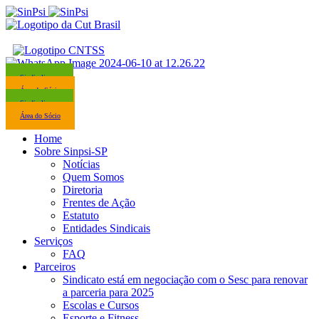
Sindicalize-se
Área do Sócio
Sindicalize-se
Área do Sócio
Home
Sobre Sinpsi-SP
Notícias
Quem Somos
Diretoria
Frentes de Ação
Estatuto
Entidades Sindicais
Serviços
FAQ
Parceiros
Sindicato está em negociação com o Sesc para renovar
a parceria para 2025
Escolas e Cursos
Esporte e Fitness