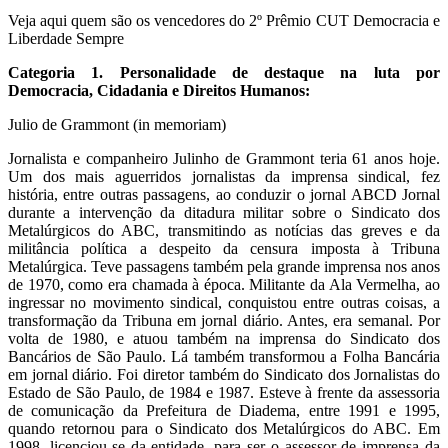
Veja aqui quem são os vencedores do 2º Prêmio CUT Democracia e
Liberdade Sempre
Categoria 1. Personalidade de destaque na luta por
Democracia, Cidadania e Direitos Humanos:
Julio de Grammont (in memoriam)
Jornalista e companheiro Julinho de Grammont teria 61 anos hoje.
Um dos mais aguerridos jornalistas da imprensa sindical, fez
história, entre outras passagens, ao conduzir o jornal ABCD Jornal
durante a intervenção da ditadura militar sobre o Sindicato dos
Metalúrgicos do ABC, transmitindo as notícias das greves e da
militância política a despeito da censura imposta à Tribuna
Metalúrgica. Teve passagens também pela grande imprensa nos anos
de 1970, como era chamada à época. Militante da Ala Vermelha, ao
ingressar no movimento sindical, conquistou entre outras coisas, a
transformação da Tribuna em jornal diário. Antes, era semanal. Por
volta de 1980, e atuou também na imprensa do Sindicato dos
Bancários de São Paulo. Lá também transformou a Folha Bancária
em jornal diário. Foi diretor também do Sindicato dos Jornalistas do
Estado de São Paulo, de 1984 e 1987. Esteve à frente da assessoria
de comunicação da Prefeitura de Diadema, entre 1991 e 1995,
quando retornou para o Sindicato dos Metalúrgicos do ABC. Em
1998, licenciou-se da entidade, para ser o assessor de imprensa da