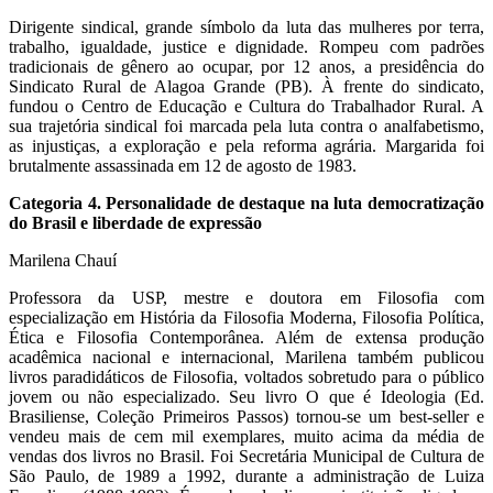
Dirigente sindical, grande símbolo da luta das mulheres por terra,
trabalho, igualdade, justice e dignidade. Rompeu com padrões
tradicionais de gênero ao ocupar, por 12 anos, a presidência do
Sindicato Rural de Alagoa Grande (PB). À frente do sindicato,
fundou o Centro de Educação e Cultura do Trabalhador Rural. A
sua trajetória sindical foi marcada pela luta contra o analfabetismo,
as injustiças, a exploração e pela reforma agrária. Margarida foi
brutalmente assassinada em 12 de agosto de 1983.
Categoria 4. Personalidade de destaque na luta democratização
do Brasil e liberdade de expressão
Marilena Chauí
Professora da USP, mestre e doutora em Filosofia com
especialização em História da Filosofia Moderna, Filosofia Política,
Ética e Filosofia Contemporânea. Além de extensa produção
acadêmica nacional e internacional, Marilena também publicou
livros paradidáticos de Filosofia, voltados sobretudo para o público
jovem ou não especializado. Seu livro O que é Ideologia (Ed.
Brasiliense, Coleção Primeiros Passos) tornou-se um best-seller e
vendeu mais de cem mil exemplares, muito acima da média de
vendas dos livros no Brasil. Foi Secretária Municipal de Cultura de
São Paulo, de 1989 a 1992, durante a administração de Luiza