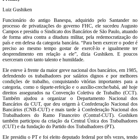
Luiz Gushiken
Funcionário do antigo Banespa, adquirido pelo Santander no
processo de privatizações do governo FHC, ele sucedeu Augusto
Campos e presidiu o Sindicato dos Bancários de São Paulo, atuando
de forma ativa contra a ditadura militar, pela redemocratização do
país e em defesa da categoria bancária. “Para bem exercer o poder é
preciso ao mesmo tempo gostar de exercê-lo e igualmente ter
desprendimento em relação a ele”, dizia Gushiken. E poucos
exerceram com tanto talento e humildade.
Ele esteve à frente da maior greve nacional dos bancários, em 1985,
defendendo os trabalhadores por salários dignos e por melhores
condições de trabalho, conquistando vitórias importantes para a
categoria, como o tíquete-refeição e o auxílio-creche/babá, até hoje
direitos assegurados na Convenção Coletiva de Trabalho (CCT).
Também ajudou a organizar o Departamento Nacional dos
Bancários da CUT, que deu origem à Confederação Nacional dos
Bancários (CNB-CUT) e mais tarde à Confederação Nacional dos
Trabalhadores do Ramo Financeiro (Contraf-CUT). Gushiken
também participou da criação da Central Única dos Trabalhadores
(CUT) e da fundação do Partido dos Trabalhadores (PT).
Ele presidiu o PT e foi eleito deputado federal por três vezes, tendo