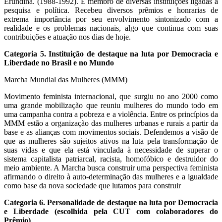
Erundina. (1988-1992). É membro de diversas instituições ligadas a
pesquisa e política. Recebeu diversos prêmios e honrarias de
extrema importância por seu envolvimento sintonizado com a
realidade e os problemas nacionais, algo que continua com suas
contribuições e atuação nos dias de hoje.
Categoria 5. Instituição de destaque na luta por Democracia e
Liberdade no Brasil e no Mundo
Marcha Mundial das Mulheres (MMM)
Movimento feminista internacional, que surgiu no ano 2000 como
uma grande mobilização que reuniu mulheres do mundo todo em
uma campanha contra a pobreza e a violência. Entre os princípios da
MMM estão a organização das mulheres urbanas e rurais a partir da
base e as alianças com movimentos sociais. Defendemos a visão de
que as mulheres são sujeitos ativos na luta pela transformação de
suas vidas e que ela está vinculada à necessidade de superar o
sistema capitalista patriarcal, racista, homofóbico e destruidor do
meio ambiente. A Marcha busca construir uma perspectiva feminista
afirmando o direito à auto-determinação das mulheres e a igualdade
como base da nova sociedade que lutamos para construir
Categoria 6. Personalidade de destaque na luta por Democracia
e Liberdade (escolhida pela CUT com colaboradores do
Prêmio)