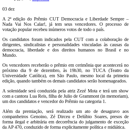
03
dez
A 2ª edição do Prêmio CUT Democracia e Liberdade Sempre –
Nada Vai Nos Calar!, já tem seus vencedores. O processo de
votação popular recebeu inúmeros votos de todo o país.
Os candidatos foram indicados pela CUT com a colaboração de
dirigentes, sindicalistas e personalidades vinculadas às causas da
democracia, liberdade e dos direitos humanos no Brasil e no
Mundo.
Os vencedores receberão o prêmio em cerimônia que acontecerá no
próximo dia 9 de dezembro, às 19h30, no TUCA (Teatro da
Universidade Católica), em São Paulo, mesmo local da primeira
edição, quando também os demais candidatos serão homenageados.
A solenidade será conduzida pela atriz Zezé Mota e terá um show
com a cantora Lua Reis, filha de Julio de Grammont (in memoriam),
um dos candidatos e vencedor do Prêmio na categoria 1.
Além da premiação, será realizado um ato de desagravo aos
companheiros Genoino, Zé Dirceu e Delúbio Soares, presos de
forma ilegal e arbitrária em decorrência do julgamento de exceção
da AP 470, conduzido de forma explicitamente política e midiática.