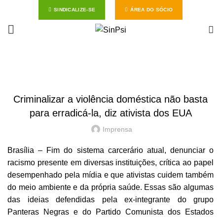
SINDICALIZE-SE
ÁREA DO SÓCIO
Start typing to see posts you are looking for.
HOME
NOTÍCIAS
NOTÍCIAS
Criminalizar a violência doméstica não basta
para erradicá-la, diz ativista dos EUA
Imprensa
Brasília – Fim do sistema carcerário atual, denunciar o
racismo presente em diversas instituições, crítica ao papel
desempenhado pela mídia e que ativistas cuidem também
do meio ambiente e da própria saúde. Essas são algumas
das ideias defendidas pela ex-integrante do grupo
Panteras Negras e do Partido Comunista dos Estados