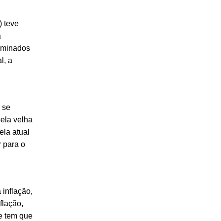
,
) teve
a
rminados
l, a
 se
pela velha
ela atual
r para o
 inflação,
flação,
e tem que