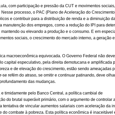
Lula, com participação e pressão da CUT e movimentos sociais
se. Nesse processo, o PAC (Plano de Aceleração do Crescimento
icos e contribuir para a distribuição de renda e a diminuição d
 a manutenção dos empregos, como a redução do IPI para dete
a, mantendo ou elevando a produção e o consumo. E em especia
timentos sociais, o crescimento do mercado interno, a geração e
lítica macroeconômica equivocada. O Governo Federal não deve
o capital especulativo, pela direita demotucana e amplificada 
obreza e de elevação do crescimento, estão sendo ameaçadas p
se refém do atraso, se omitir e continuar patinando, deve olha
 aprofundamento das mudanças.
a e timidamente pelo Banco Central, a política cambial de
o do brutal superávit primário, com o argumento de controlar a
 tentativa de vincular aumentos salariais com aceleração da in
 do combate à pobreza. Esta política econômica é inaceitável 