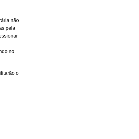
rária não
as pela
essionar
ando no
litarão o