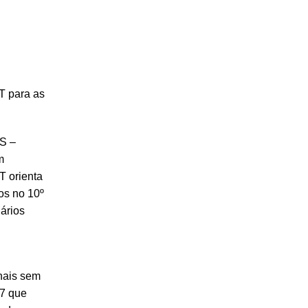
T para as
MS –
m
T orienta
os no 10º
ários
nais sem
07 que