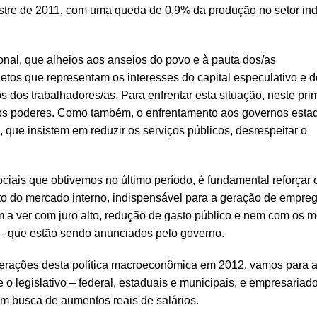
stre de 2011, com uma queda de 0,9% da produção no setor indu
nal, que alheios aos anseios do povo e à pauta dos/as
jetos que representam os interesses do capital especulativo e d
 dos trabalhadores/as. Para enfrentar esta situação, neste pri
os poderes. Como também, o enfrentamento aos governos estad
ue insistem em reduzir os serviços públicos, desrespeitar o
iais que obtivemos no último período, é fundamental reforçar 
nto do mercado interno, indispensável para a geração de empre
 a ver com juro alto, redução de gasto público e nem com os 
 – que estão sendo anunciados pelo governo.
lterações desta política macroeconômica em 2012, vamos para a
 legislativo – federal, estaduais e municipais, e empresariad
m busca de aumentos reais de salários.