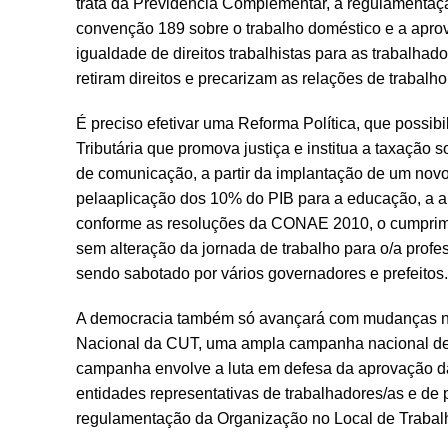
trata da Previdência Complementar, a regulamentaç
convenção 189 sobre o trabalho doméstico e a aprov
igualdade de direitos trabalhistas para as trabalhad
retiram direitos e precarizam as relações de trabalho
É preciso efetivar uma Reforma Política, que possibi
Tributária que promova justiça e institua a taxaçã
de comunicação, a partir da implantação de um novo 
pelaaplicação dos 10% do PIB para a educação, a 
conforme as resoluções da CONAE 2010, o cumpriment
sem alteração da jornada de trabalho para o/a prof
sendo sabotado por vários governadores e prefeitos.
A democracia também só avançará com mudanças na e
Nacional da CUT, uma ampla campanha nacional de l
campanha envolve a luta em defesa da aprovação da
entidades representativas de trabalhadores/as e de 
regulamentação da Organização no Local de Trabalho