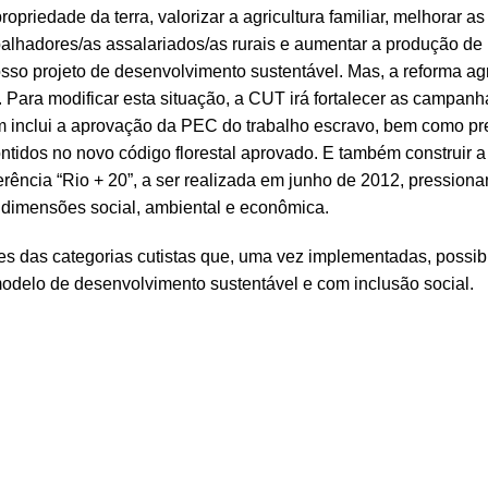
opriedade da terra, valorizar a agricultura familiar, melhorar as
balhadores/as assalariados/as rurais e aumentar a produção de
so projeto de desenvolvimento sustentável. Mas, a reforma ag
o. Para modificar esta situação, a CUT irá fortalecer as campanh
m inclui a aprovação da PEC do trabalho escravo, bem como pr
ntidos no novo código florestal aprovado. E também construir a
erência “Rio + 20”, a ser realizada em junho de 2012, pression
s dimensões social, ambiental e econômica.
s das categorias cutistas que, uma vez implementadas, possibi
odelo de desenvolvimento sustentável e com inclusão social.