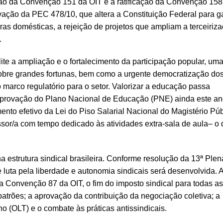
ão da Convenção 151 da OIT e a ratificação da Convenção 158
ação da PEC 478/10, que altera a Constituição Federal para ga
oras domésticas, a rejeição de projetos que ampliam a terceiriza
.
lite a ampliação e o fortalecimento da participação popular, u
o sobre grandes fortunas, bem como a urgente democratização do
marco regulatório para o setor. Valorizar a educação passa
aprovação do Plano Nacional de Educação (PNE) ainda este an
o efetivo da Lei do Piso Salarial Nacional do Magistério Púb
essor/a com tempo dedicado às atividades extra-sala de aula– o
strutura sindical brasileira. Conforme resolução da 13ª Plen
uta pela liberdade e autonomia sindicais será desenvolvida. 
 Convenção 87 da OIT, o fim do imposto sindical para todas as
patrões; a aprovação da contribuição da negociação coletiva; a
 (OLT) e o combate às práticas antissindicais.