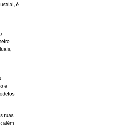
strial, é
o
meiro
uais,
o
go e
modelos
s ruas
o; além