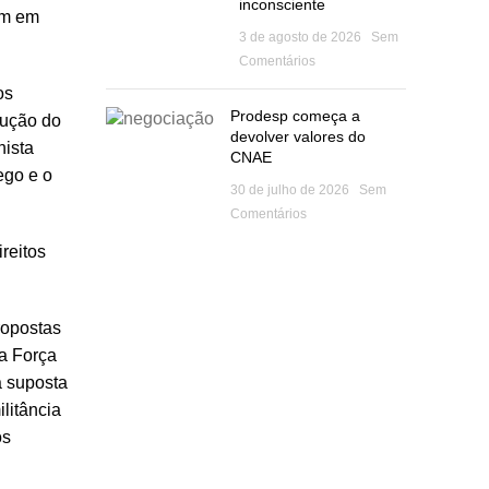
inconsciente
tem em
3 de agosto de 2026
Sem
Comentários
os
Prodesp começa a
dução do
devolver valores do
hista
CNAE
ego e o
30 de julho de 2026
Sem
Comentários
reitos
ropostas
 a Força
a suposta
litância
os