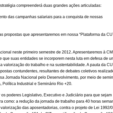
estratégia compreenderá duas grandes ações articuladas:
ento das campanhas salariais para a conquista de nossas
 as propostas que apresentaremos em nossa “Plataforma da CU
acional neste primeiro semestre de 2012. Apresentaremos à C
 que suas entidades se incorporem nesta luta em defesa de u
a valorização do trabalho e na sustentabilidade. A pauta da CU
opostas contundentes, resultantes de debates coletivos realizad
a Jornada Nacional pelo Desenvolvimento, por meio de semin
 Política Industrial e Seminário Rio +20.
r os poderes Legislativo, Executivo e Judiciário para que sejam
ora como: a redução da jornada de trabalho para 40 horas sema
 a valorização das aposentadorias, contra o projeto de Lei 1992/