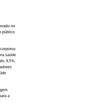
rovado no
o público
ncorporou
 na saúde
ndo, 9,5%
nadores
aúde
regem
para a