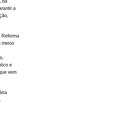
, da
rantir a
ção,
ma Reforma
s meios
o,
lico e
 que vem
ária
A