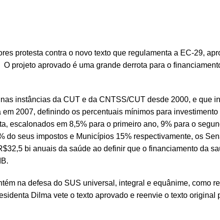
res protesta contra o novo texto que regulamenta a EC-29, ap
 O projeto aprovado é uma grande derrota para o financiament
ado nas instâncias da CUT e da CNTSS/CUT desde 2000, e que i
a em 2007, definindo os percentuais mínimos para investimento
uta, escalonados em 8,5% para o primeiro ano, 9% para o segu
12% do seus impostos e Municípios 15% respectivamente, os Se
R$32,5 bi anuais da saúde ao definir que o financiamento da s
IB.
mantém na defesa do SUS universal, integral e equânime, como 
esidenta Dilma vete o texto aprovado e reenvie o texto original 