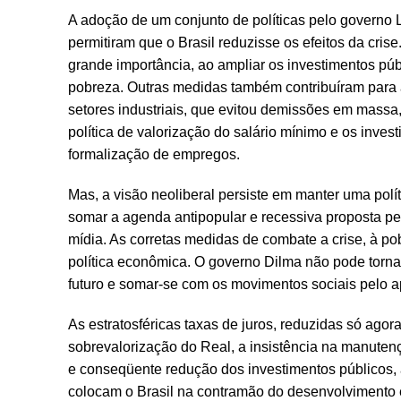
A adoção de um conjunto de políticas pelo governo 
permitiram que o Brasil reduzisse os efeitos da cri
grande importância, ao ampliar os investimentos públ
pobreza. Outras medidas também contribuíram para
setores industriais, que evitou demissões em mass
política de valorização do salário mínimo e os inves
formalização de empregos.
Mas, a visão neoliberal persiste em manter uma po
somar a agenda antipopular e recessiva proposta pel
mídia. As corretas medidas de combate a crise, à p
política econômica. O governo Dilma não pode tornar-
futuro e somar-se com os movimentos sociais pelo
As estratosféricas taxas de juros, reduzidas só agor
sobrevalorização do Real, a insistência na manutençã
e conseqüente redução dos investimentos públicos, a
colocam o Brasil na contramão do desenvolvimento e