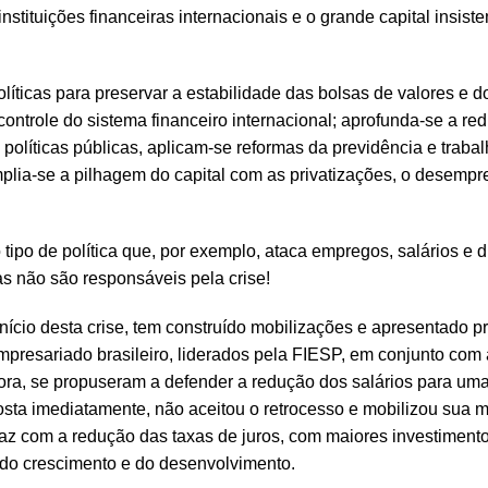
nstituições financeiras internacionais e o grande capital insis
líticas para preservar a estabilidade das bolsas de valores e d
role do sistema financeiro internacional; aprofunda-se a re
políticas públicas, aplicam-se reformas da previdência e trabal
amplia-se a pilhagem do capital com as privatizações, o desempr
ipo de política que, por exemplo, ataca empregos, salários e di
s não são responsáveis pela crise!
nício desta crise, tem construído mobilizações e apresentado p
presariado brasileiro, liderados pela FIESP, em conjunto com
dora, se propuseram a defender a redução dos salários para um
a imediatamente, não aceitou o retrocesso e mobilizou sua mi
 faz com a redução das taxas de juros, com maiores investiment
 do crescimento e do desenvolvimento.