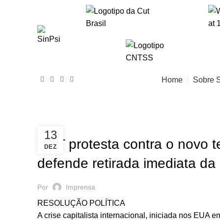
Home
Sobre 
HOME
NOTÍCIAS
NOTÍCIAS
13
CUT protesta contra o novo 
DEZ
defende retirada imediata da
Por
Imprensa
RESOLUÇÃO POLÍTICA
A crise capitalista internacional, iniciada nos EUA 