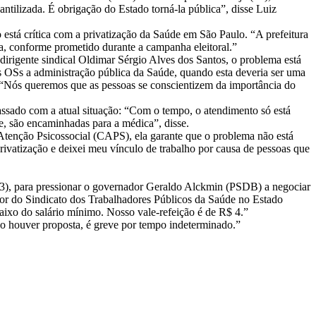
antilizada. É obrigação do Estado torná-la pública”, disse Luiz
stá crítica com a privatização da Saúde em São Paulo. “A prefeitura
, conforme prometido durante a campanha eleitoral.”
dirigente sindical Oldimar Sérgio Alves dos Santos, o problema está
s OSs a administração pública da Saúde, quando esta deveria ser uma
o. “Nós queremos que as pessoas se conscientizem da importância do
ssado com a atual situação: “Com o tempo, o atendimento só está
e, são encaminhadas para a médica”, disse.
Atenção Psicossocial (CAPS), ela garante que o problema não está
privatização e deixei meu vínculo de trabalho por causa de pessoas que
(13), para pressionar o governador Geraldo Alckmin (PSDB) a negociar
tor do Sindicato dos Trabalhadores Públicos da Saúde no Estado
aixo do salário mínimo. Nosso vale-refeição é de R$ 4.”
ão houver proposta, é greve por tempo indeterminado.”