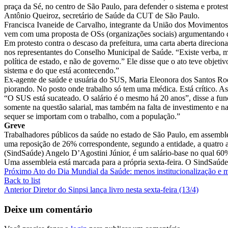
praça da Sé, no centro de São Paulo, para defender o sistema e protes
Antônio Queiroz, secretário de Saúde da CUT de São Paulo.
Francisca Ivaneide de Carvalho, integrante da União dos Movimentos 
vem com uma proposta de OSs (organizações sociais) argumentando qu
Em protesto contra o descaso da prefeitura, uma carta aberta direcio
nos representantes do Conselho Municipal de Saúde. “Existe verba, m
política de estado, e não de governo.” Ele disse que o ato teve obje
sistema e do que está acontecendo.”
Ex-agente de saúde e usuária do SUS, Maria Eleonora dos Santos Rod
piorando. No posto onde trabalho só tem uma médica. Está crítico. As
“O SUS está sucateado. O salário é o mesmo há 20 anos”, disse a fun
somente na questão salarial, mas também na falta de investimento e na
sequer se importam com o trabalho, com a população.”
Greve
Trabalhadores públicos da saúde no estado de São Paulo, em assemble
uma reposição de 26% correspondente, segundo a entidade, a quatro a
(SindSaúde) Angelo D’Agostini Júnior, é um salário-base no qual 60% 
Uma assembleia está marcada para a própria sexta-feira. O SindSaúde 
Próximo
Ato do Dia Mundial da Saúde: menos institucionalização e 
Back to list
Anterior
Diretor do Sinpsi lança livro nesta sexta-feira (13/4)
Deixe um comentário