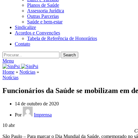
Planos de Saúde
Assessoria Jurídica
Outras Parcerias
Saúde e bem-estar
Sindicalize
Acordos e Convenções
Tabela de Referência de Honorários
Contato
Search
Menu
Home
»
Notícias
»
Notícias
Funcionários da Saúde se mobilizam em d
14 de outubro de 2020
Por
Imprensa
10
abr
C
São Paulo – Para marcar o Dia Mundial da Saúde, comemorado no sába