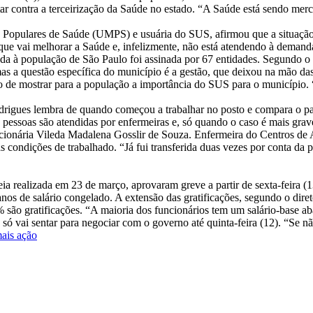
tar contra a terceirização da Saúde no estado. “A Saúde está sendo merc
Populares de Saúde (UMPS) e usuária do SUS, afirmou que a situação e
e vai melhorar a Saúde e, infelizmente, não está atendendo à demanda
nada à população de São Paulo foi assinada por 67 entidades. Segundo o 
as a questão específica do município é a gestão, que deixou na mão da
tivo de mostrar para a população a importância do SUS para o municípi
rigues lembra de quando começou a trabalhar no posto e compara o pa
 pessoas são atendidas por enfermeiras e, só quando o caso é mais grav
cionária Vileda Madalena Gosslir de Souza. Enfermeira do Centros de 
s condições de trabalhado. “Já fui transferida duas vezes por conta da 
ia realizada em 23 de março, aprovaram greve a partir de sexta-feira 
nos de salário congelado. A extensão das gratificações, segundo o dire
são gratificações. “A maioria dos funcionários tem um salário-base ab
só vai sentar para negociar com o governo até quinta-feira (12). “Se n
mais ação