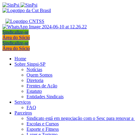
Sindicalize-se
Área do Sócio
Sindicalize-se
Área do Sócio
Home
Sobre Sinpsi-SP
Notícias
Quem Somos
Diretoria
Frentes de Ação
Estatuto
Entidades Sindicais
Serviços
FAQ
Parceiros
Sindicato está em negociação com o Sesc para renovar a 
Escolas e Cursos
Esporte e Fitness
Lazer e Turismo