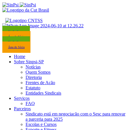
Sindicalize-se
Área do Sócio
Sindicalize-se
Área do Sócio
Home
Sobre Sinpsi-SP
Notícias
Quem Somos
Diretoria
Frentes de Ação
Estatuto
Entidades Sindicais
Serviços
FAQ
Parceiros
Sindicato está em negociação com o Sesc para renovar
a parceria para 2025
Escolas e Cursos
Esporte e Fitness