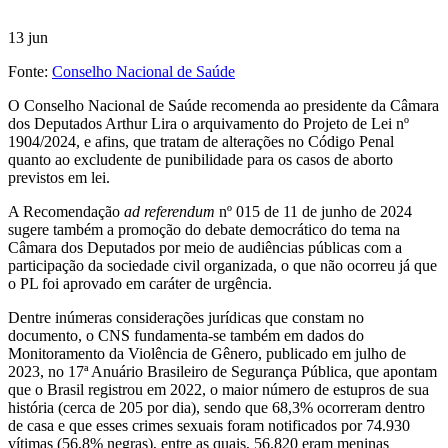
13
jun
Fonte:
Conselho Nacional de Saúde
O Conselho Nacional de Saúde recomenda ao presidente da Câmara
dos Deputados Arthur Lira o arquivamento do Projeto de Lei nº
1904/2024, e afins, que tratam de alterações no Código Penal
quanto ao excludente de punibilidade para os casos de aborto
previstos em lei.
A Recomendação
ad referendum
nº 015 de 11 de junho de 2024
sugere também a promoção do debate democrático do tema na
Câmara dos Deputados por meio de audiências públicas com a
participação da sociedade civil organizada, o que não ocorreu já que
o PL foi aprovado em caráter de urgência.
Dentre inúmeras considerações jurídicas que constam no
documento, o CNS fundamenta-se também em dados do
Monitoramento da Violência de Gênero, publicado em julho de
2023, no 17ª Anuário Brasileiro de Segurança Pública, que apontam
que o Brasil registrou em 2022, o maior número de estupros de sua
história (cerca de 205 por dia), sendo que 68,3% ocorreram dentro
de casa e que esses crimes sexuais foram notificados por 74.930
vítimas (56,8% negras), entre as quais, 56.820 eram meninas