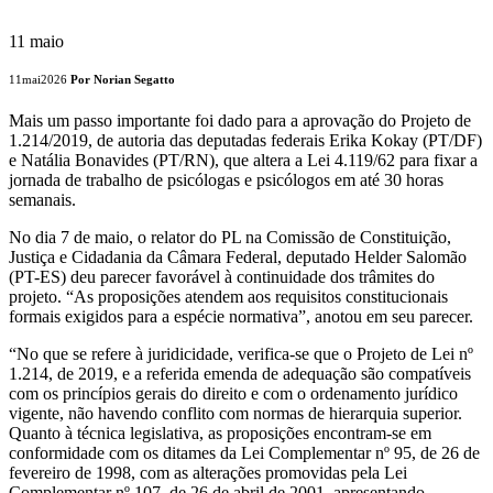
11
maio
11mai2026
Por Norian Segatto
Mais um passo importante foi dado para a aprovação do Projeto de
1.214/2019, de autoria das deputadas federais Erika Kokay (PT/DF)
e Natália Bonavides (PT/RN), que altera a Lei 4.119/62 para fixar a
jornada de trabalho de psicólogas e psicólogos em até 30 horas
semanais.
No dia 7 de maio, o relator do PL na Comissão de Constituição,
Justiça e Cidadania da Câmara Federal, deputado Helder Salomão
(PT-ES) deu parecer favorável à continuidade dos trâmites do
projeto. “As proposições atendem aos requisitos constitucionais
formais exigidos para a espécie normativa”, anotou em seu parecer.
“No que se refere à juridicidade, verifica-se que o Projeto de Lei nº
1.214, de 2019, e a referida emenda de adequação são compatíveis
com os princípios gerais do direito e com o ordenamento jurídico
vigente, não havendo conflito com normas de hierarquia superior.
Quanto à técnica legislativa, as proposições encontram-se em
conformidade com os ditames da Lei Complementar nº 95, de 26 de
fevereiro de 1998, com as alterações promovidas pela Lei
Complementar nº 107, de 26 de abril de 2001, apresentando