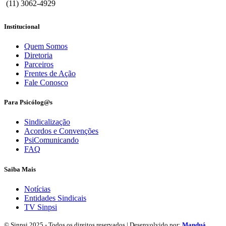
(11) 3062-4929
Institucional
Quem Somos
Diretoria
Parceiros
Frentes de Ação
Fale Conosco
Para Psicólog@s
Sindicalização
Acordos e Convenções
PsiComunicando
FAQ
Saiba Mais
Notícias
Entidades Sindicais
TV Sinpsi
© Sinpsi 2025 - Todos os direitos reservados | Desenvolvido por:
Manduá