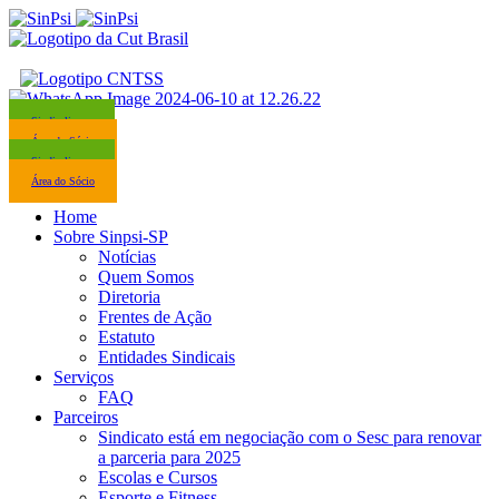
Sindicalize-se
Área do Sócio
Sindicalize-se
Área do Sócio
Home
Sobre Sinpsi-SP
Notícias
Quem Somos
Diretoria
Frentes de Ação
Estatuto
Entidades Sindicais
Serviços
FAQ
Parceiros
Sindicato está em negociação com o Sesc para renovar
a parceria para 2025
Escolas e Cursos
Esporte e Fitness