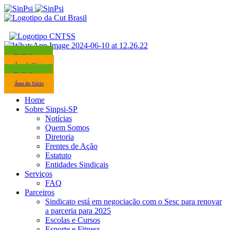
Sindicalize-se
Área do Sócio
Sindicalize-se
Área do Sócio
Home
Sobre Sinpsi-SP
Notícias
Quem Somos
Diretoria
Frentes de Ação
Estatuto
Entidades Sindicais
Serviços
FAQ
Parceiros
Sindicato está em negociação com o Sesc para renovar
a parceria para 2025
Escolas e Cursos
Esporte e Fitness