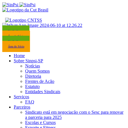
Sindicalize-se
Área do Sócio
Sindicalize-se
Área do Sócio
Home
Sobre Sinpsi-SP
Notícias
Quem Somos
Diretoria
Frentes de Ação
Estatuto
Entidades Sindicais
Serviços
FAQ
Parceiros
Sindicato está em negociação com o Sesc para renovar
a parceria para 2025
Escolas e Cursos
Esporte e Fitness