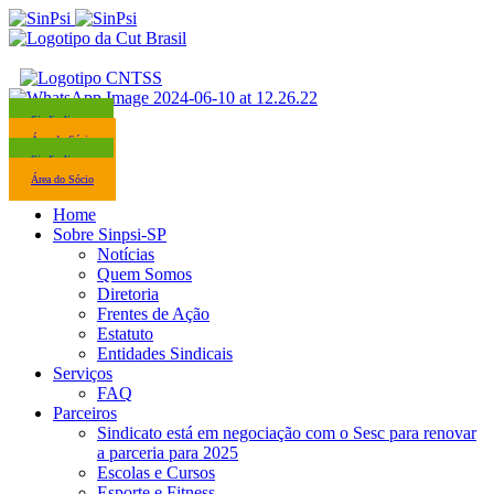
Sindicalize-se
Área do Sócio
Sindicalize-se
Área do Sócio
Home
Sobre Sinpsi-SP
Notícias
Quem Somos
Diretoria
Frentes de Ação
Estatuto
Entidades Sindicais
Serviços
FAQ
Parceiros
Sindicato está em negociação com o Sesc para renovar
a parceria para 2025
Escolas e Cursos
Esporte e Fitness