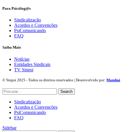
Para Psicólog@s
Sindicalização
Acordos e Convenções
PsiComunicando
FAQ
Saiba Mais
Notícias
Entidades Sindicais
TV Sinpsi
© Sinpsi 2025 - Todos os direitos reservados | Desenvolvido por:
Manduá
Search
Sindicalização
Acordos e Convenções
PsiComunicando
FAQ
Sidebar