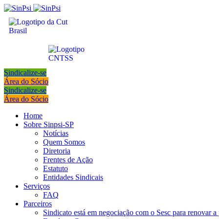
Sindicalize-se
Área do Sócio
Sindicalize-se
Área do Sócio
Home
Sobre Sinpsi-SP
Notícias
Quem Somos
Diretoria
Frentes de Ação
Estatuto
Entidades Sindicais
Serviços
FAQ
Parceiros
Sindicato está em negociação com o Sesc para renovar a 