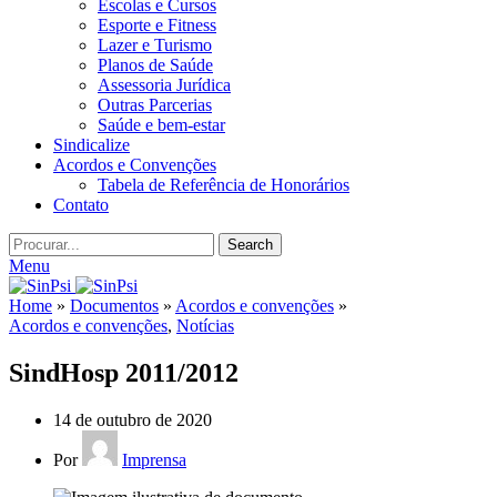
Escolas e Cursos
Esporte e Fitness
Lazer e Turismo
Planos de Saúde
Assessoria Jurídica
Outras Parcerias
Saúde e bem-estar
Sindicalize
Acordos e Convenções
Tabela de Referência de Honorários
Contato
Search
Menu
Home
»
Documentos
»
Acordos e convenções
»
Acordos e convenções
,
Notícias
SindHosp 2011/2012
14 de outubro de 2020
Por
Imprensa