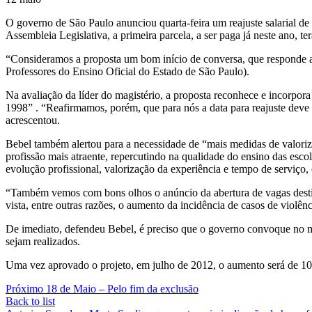
O governo de São Paulo anunciou quarta-feira um reajuste salarial de 
Assembleia Legislativa, a primeira parcela, a ser paga já neste ano, 
“Consideramos a proposta um bom início de conversa, que responde a
Professores do Ensino Oficial do Estado de São Paulo).
Na avaliação da líder do magistério, a proposta reconhece e incorpo
1998” . “Reafirmamos, porém, que para nós a data para reajuste deve 
acrescentou.
Bebel também alertou para a necessidade de “mais medidas de valoriza
profissão mais atraente, repercutindo na qualidade do ensino das esc
evolução profissional, valorização da experiência e tempo de serviço, 
“Também vemos com bons olhos o anúncio da abertura de vagas destin
vista, entre outras razões, o aumento da incidência de casos de violênc
De imediato, defendeu Bebel, é preciso que o governo convoque no m
sejam realizados.
Uma vez aprovado o projeto, em julho de 2012, o aumento será de 1
Próximo
18 de Maio – Pelo fim da exclusão
Back to list