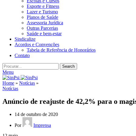
Escolas e Cursos
Esporte e Fitness
Lazer e Turismo
Planos de Saúde
Assessoria Jurídica
Outras Parcerias
Saúde e bem-estar
Sindicalize
Acordos e Convenções
Tabela de Referência de Honorários
Contato
Search
Menu
Home
»
Notícias
»
Notícias
Anúncio de reajuste de 42,2% para o magis
14 de outubro de 2020
Por
Imprensa
12
maio