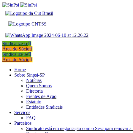
Sindicalize-se
Área do Sócio
Sindicalize-se
Área do Sócio
Home
Sobre Sinpsi-SP
Notícias
Quem Somos
Diretoria
Frentes de Ação
Estatuto
Entidades Sindicais
Serviços
FAQ
Parceiros
Sindicato está em negociação com o Sesc para renovar a 