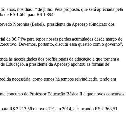
o anos, nos dias 1º de julho. Pela proposta, que será apreciada pela
ando de R$ 1.665 para R$ 1.894.
Azevedo Noronha (Bebel), presidenta da Apeoesp (Sindicato dos
larial de 36,74% para repor nossas perdas acumuladas desde março de
 Executivo. Devemos, portanto, discutir essa questão com o governo”,
enda às necessidades dos profissionais da educação e que tornem a
ia de Educação, a presidente da Apeoesp apontou as formas de
medida necessária, como temos há tempos reivindicado, tendo em
ente concurso de Professor Educação Básica II e que novos concursos
do para R$ 2.213,56 e novos 7% em 2014, alcançando R$ 2.368,51.