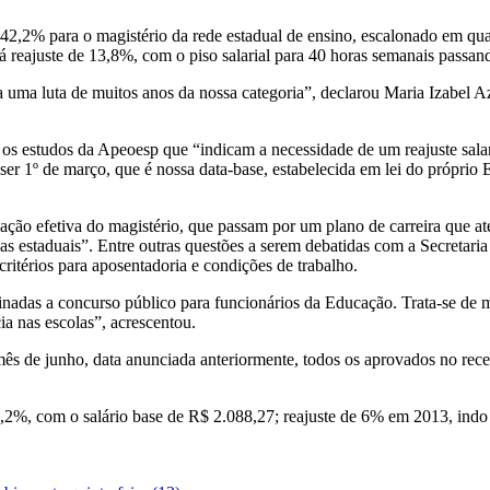
42,2% para o magistério da rede estadual de ensino, escalonado em quatr
terá reajuste de 13,8%, com o piso salarial para 40 horas semanais pass
 uma luta de muitos anos da nossa categoria”, declarou Maria Izabel 
ra os estudos da Apeoesp que “indicam a necessidade de um reajuste sa
ser 1º de março, que é nossa data-base, estabelecida em lei do próprio
ção efetiva do magistério, que passam por um plano de carreira que at
olas estaduais”. Entre outras questões a serem debatidas com a Secretar
critérios para aposentadoria e condições de trabalho.
adas a concurso público para funcionários da Educação. Trata-se de 
ia nas escolas”, acrescentou.
ês de junho, data anunciada anteriormente, todos os aprovados no rec
0,2%, com o salário base de R$ 2.088,27; reajuste de 6% em 2013, in