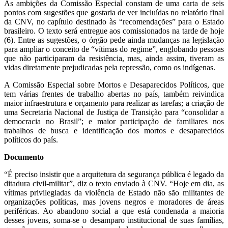
As ambições da Comissão Especial constam de uma carta de seis
pontos com sugestões que gostaria de ver incluídas no relatório final
da CNV, no capítulo destinado às “recomendações” para o Estado
brasileiro. O texto será entregue aos comissionados na tarde de hoje
(6). Entre as sugestões, o órgão pede ainda mudanças na legislação
para ampliar o conceito de “vítimas do regime”, englobando pessoas
que não participaram da resistência, mas, ainda assim, tiveram as
vidas diretamente prejudicadas pela repressão, como os indígenas.
A Comissão Especial sobre Mortos e Desaparecidos Políticos, que
tem várias frentes de trabalho abertas no país, também reivindica
maior infraestrutura e orçamento para realizar as tarefas; a criação de
uma Secretaria Nacional de Justiça de Transição para “consolidar a
democracia no Brasil”; e maior participação de familiares nos
trabalhos de busca e identificação dos mortos e desaparecidos
políticos do país.
Documento
“É preciso insistir que a arquitetura da segurança pública é legado da
ditadura civil-militar”, diz o texto enviado à CNV. “Hoje em dia, as
vítimas privilegiadas da violência de Estado não são militantes de
organizações políticas, mas jovens negros e moradores de áreas
periféricas. Ao abandono social a que está condenada a maioria
desses jovens, soma-se o desamparo institucional de suas famílias,