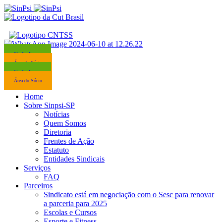
Sindicalize-se
Área do Sócio
Sindicalize-se
Área do Sócio
Home
Sobre Sinpsi-SP
Notícias
Quem Somos
Diretoria
Frentes de Ação
Estatuto
Entidades Sindicais
Serviços
FAQ
Parceiros
Sindicato está em negociação com o Sesc para renovar
a parceria para 2025
Escolas e Cursos
Esporte e Fitness