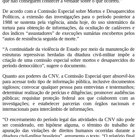
que não conseguem conhecer a verdade sobre o que ocorreu.”
De acordo com a Comissão Especial sobre Mortos e Desaparecidos
Políticos, a extensão das investigações para o período posterior a
1988 se sustenta pela vigência, ainda hoje, do uso sistemático da
tortura para obtenção de informações, da ocultação de cadáveres e
dos índices “assustadores” de execuções sumárias encobertos pelos
“autos de resistência seguida de morte.”
“A continuidade da violência de Estado por meio da manutenção de
estruturas repressivas herdadas da ditadura civil-militar impõe a
criação de uma comissão especial sobre mortos e desaparecidos do
período democrático”, sugere o documento.
Quanto aos poderes da CNV, a Comissão Especial quer absorvê-los
para acessar todo tipo de informação pública, inclusive documentos
sigilosos; convocar qualquer pessoa para entrevistas e testemunhos;
determinar realização de perícias e diligências; promover audiências
públicas; requisitar proteção federal aos que colaborem com as
investigações; e estabelecer parcerias com órgãos nacionais e
internacionais para intercâmbio de informações.
“O encerramento do período legal das atividades da CNV não pode
ser considerado, em hipótese alguma, o término do trabalho de
apuração das violações de direitos humanos ocorridas durante a
ditadura civil-militar brasileira”, argumenta o texto. “O relatório final