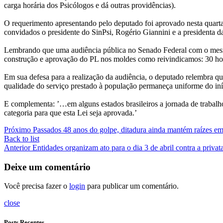
carga horária dos Psicólogos e dá outras providências).
O requerimento apresentando pelo deputado foi aprovado nesta quarta-
convidados o presidente do SinPsi, Rogério Giannini e a presidenta
Lembrando que uma audiência pública no Senado Federal com o mesmo 
construção e aprovação do PL nos moldes como reivindicamos: 30 hor
Em sua defesa para a realização da audiência, o deputado relembra qu
qualidade do serviço prestado à população permaneça uniforme do iní
E complementa: ’…em alguns estados brasileiros a jornada de trabalho
categoria para que esta Lei seja aprovada.’
Próximo
Passados 48 anos do golpe, ditadura ainda mantém raízes e
Back to list
Anterior
Entidades organizam ato para o dia 3 de abril contra a privat
Deixe um comentário
Você precisa fazer o
login
para publicar um comentário.
close
Posts Recentes