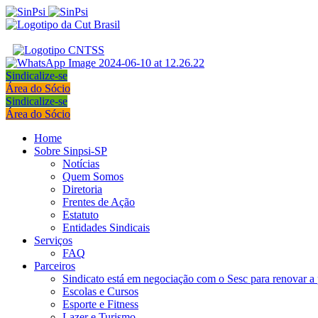
Sindicalize-se
Área do Sócio
Sindicalize-se
Área do Sócio
Home
Sobre Sinpsi-SP
Notícias
Quem Somos
Diretoria
Frentes de Ação
Estatuto
Entidades Sindicais
Serviços
FAQ
Parceiros
Sindicato está em negociação com o Sesc para renovar a 
Escolas e Cursos
Esporte e Fitness
Lazer e Turismo