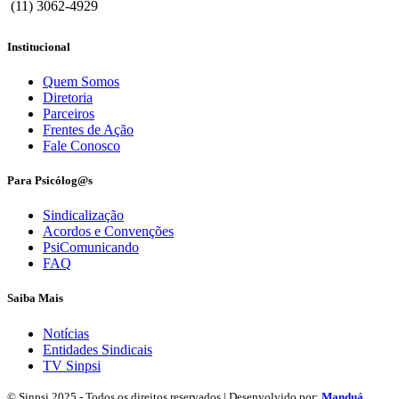
(11) 3062-4929
Institucional
Quem Somos
Diretoria
Parceiros
Frentes de Ação
Fale Conosco
Para Psicólog@s
Sindicalização
Acordos e Convenções
PsiComunicando
FAQ
Saiba Mais
Notícias
Entidades Sindicais
TV Sinpsi
© Sinpsi 2025 - Todos os direitos reservados | Desenvolvido por:
Manduá