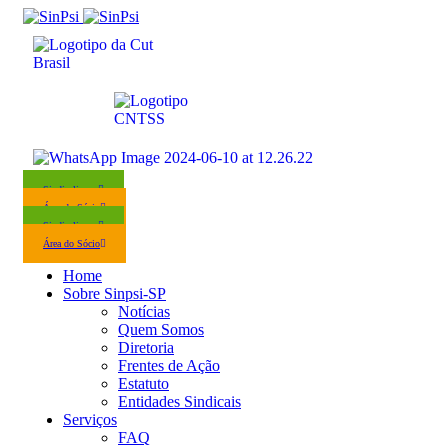
Sindicalize-se
Área do Sócio
Sindicalize-se
Área do Sócio
Home
Sobre Sinpsi-SP
Notícias
Quem Somos
Diretoria
Frentes de Ação
Estatuto
Entidades Sindicais
Serviços
FAQ