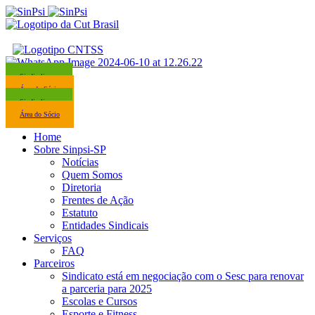
Sindicalize-se
Área do Sócio
Sindicalize-se
Área do Sócio
Home
Sobre Sinpsi-SP
Notícias
Quem Somos
Diretoria
Frentes de Ação
Estatuto
Entidades Sindicais
Serviços
FAQ
Parceiros
Sindicato está em negociação com o Sesc para renovar
a parceria para 2025
Escolas e Cursos
Esporte e Fitness