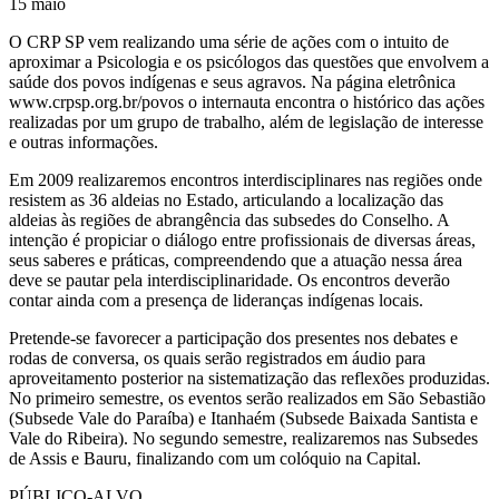
15
maio
O CRP SP vem realizando uma série de ações com o intuito de
aproximar a Psicologia e os psicólogos das questões que envolvem a
saúde dos povos indígenas e seus agravos. Na página eletrônica
www.crpsp.org.br/povos o internauta encontra o histórico das ações
realizadas por um grupo de trabalho, além de legislação de interesse
e outras informações.
Em 2009 realizaremos encontros interdisciplinares nas regiões onde
resistem as 36 aldeias no Estado, articulando a localização das
aldeias às regiões de abrangência das subsedes do Conselho. A
intenção é propiciar o diálogo entre profissionais de diversas áreas,
seus saberes e práticas, compreendendo que a atuação nessa área
deve se pautar pela interdisciplinaridade. Os encontros deverão
contar ainda com a presença de lideranças indígenas locais.
Pretende-se favorecer a participação dos presentes nos debates e
rodas de conversa, os quais serão registrados em áudio para
aproveitamento posterior na sistematização das reflexões produzidas.
No primeiro semestre, os eventos serão realizados em São Sebastião
(Subsede Vale do Paraíba) e Itanhaém (Subsede Baixada Santista e
Vale do Ribeira). No segundo semestre, realizaremos nas Subsedes
de Assis e Bauru, finalizando com um colóquio na Capital.
PÚBLICO-ALVO